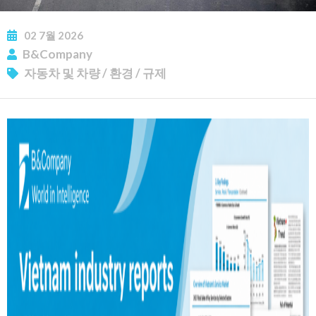
02
7월
2026
B&Company
자동차 및 차량
/
환경
/
규제