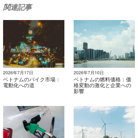
め、風力発電の最低価格を10セント/kWhに設定する必
関連記事
要がある。太陽エネルギーは、初期投資が最低4,000米
ドルで家庭で利用できるが、環境保護意識が高まる傾向
にあるとはいえ、広く普及するのは非常に難しい。同様
に、バイオマスエネルギーにも経済的メリットはない。
電力小売価格は、年間1～2回、平均5～10%上昇してい
る。 2015年3月、小売電力価格は7.5%まで上昇し、
2020年には9セント/kWhに達すると予想されていま
す。購入価格の上昇は予想外ではありませんが、利益を
2026年7月17日
2026年7月10日
上げるにはまだ不十分です。
ベトナムのバイク市場：
ベトナムの燃料価格：価
再生可能エネルギーは他の発電方法に比べて経済効率が
電動化への道
格変動の激化と企業への
低く、導入への障壁も大きい。例えば、現在までに51件
影響
の風力発電プロジェクトが登録されているが、海外から
の支援を受けて導入されたのは3件のみである。そのた
め、国内外の投資家を誘致するためには、小規模なパイ
ロットプロジェクトを順次導入することを検討すべきで
ある。
近年、電力需要は年平均10%以上と急増しており、政府