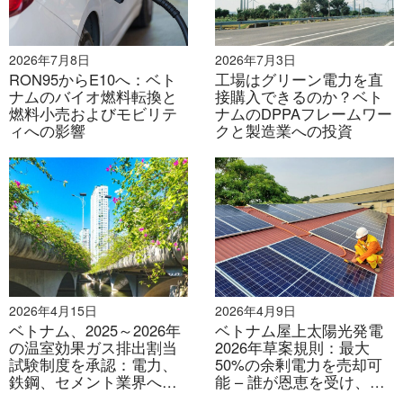
は電力不足に対処するため、石炭火力や原子力など、よ
り現実的なエネルギー源を積極的に検討している。この
2026年7月8日
2026年7月3日
ため、再生可能エネルギーマスタープランの実施に関す
RON95からE10へ：ベト
工場はグリーン電力を直
る効果的な政策の問題は依然として疑問が残る。しか
ナムのバイオ燃料転換と
接購入できるのか？ベト
燃料小売およびモビリテ
ナムのDPPAフレームワー
し、多くの機器供給会社は、実際の進展があるかどうか
ィへの影響
クと製造業への投資
について懸念を表明している。外国企業は、あまり期待
していないものの、政府が低金利ローン、助成金など、
国内外の資本投資を誘致するメカニズムをどのように構
築できるかを楽しみにしているようだ。
B&カンパニー
2026年4月15日
2026年4月9日
ベトナム、2025～2026年
ベトナム屋上太陽光発電
の温室効果ガス排出割当
2026年草案規則：最大
試験制度を承認：電力、
50%の余剰電力を売却可
鉄鋼、セメント業界への
能 – 誰が恩恵を受け、今
初年度の影響
後注目すべき点は何か