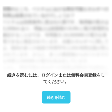
実際のところ、ベトナムにおける再生可能エネルギーの
利用は改善されているのでしょうか？
ベトナムは自然条件に恵まれた国です。海岸線の長さは
3,200km あり、理論上は総面積の 8.6% に風力発電所を
建設することができ、年間最大 24,000MW の電力を発
電できると推定されています。太陽エネルギーに関して
は、国内の多くの地域で年間平均 2,000 時間太陽が照ら
されています。さらに、多くの農産物からのバイオマス
も年間 2,500MW の電力を生み出しています。
しかし、再生可能エネルギーの発展は現時点では好まし
くない。EVN（ベトナム電力）は、先進国からの技術協
続きを読むには、ログインまたは無料会員登録をし
力や低金利ローンによる支援を受けて電気料金を値上げ
てください。
し、風力発電の料金は6セント/kWhから7.8セント/kWh
に、バイオマス発電の料金は4セント/kWhから5.3セン
続きを読む
ト/kWhに上昇したが、利益率が低いため投資家を引き
付けることができなかった。投資家の利益を確保するた