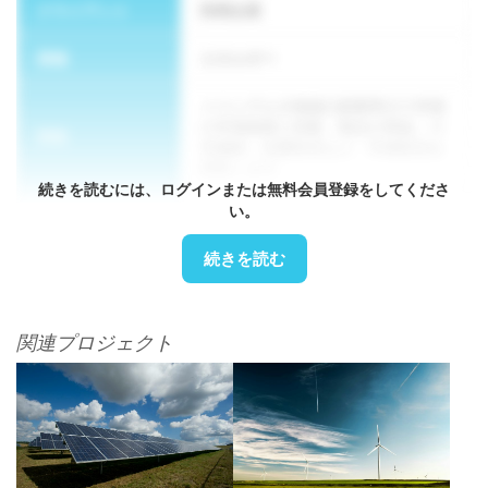
クライアント
民間企業
業種
エネルギー
メコンデルタ地域の産業用ガス市場
の市場規模と容量、製品の用途、小
実装
売価格、流通状況など、市場状況を
調査します。
続きを読むには、ログインまたは無料会員登録をしてくださ
い。
方法論
電話調査、IDI、市場情報、法務
続きを読む
関連プロジェクト