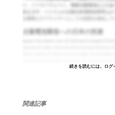
ー、ソーラーウェーハ、薄膜太陽電池などがあ
高まる中、ベトナムの太陽光発電製造業界はさ
る重要なサプライヤーとしての役割を強化して
太陽電池製造への日本の投資
Japan has been one of Vietnam’s largest forei
country’s solar cell manufacturing industry h
been active in Vietnam’s broader renewable en
remained minimal. However, in recent years, J
続きを読むには、ログ
industry, leveraging its advanced technology 
最近の重要な投資は、ベトナムでのプレゼンスを拡
す。2023年11月、同社はフート省に$2億の
です。第2フェーズは2024年に完了する予定
月、Vsun Solarはベトナムの施設で最初
関連記事
ーンを完成させました。
[6]