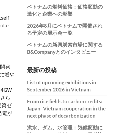
ベトナムの燃料価格：価格変動の
激化と企業への影響
self
solar
2026年8月にベトナムで開催され
る予定の展示会一覧
ベトナムの新興炭素市場に関する
B&Companyとのインタビュー
力開発
最新の投稿
に増や
List of upcoming exhibitions in
September 2026 in Vietnam
4GW
、さら
From rice fields to carbon credits:
実質ゼ
Japan–Vietnam cooperation in the
発電が
next phase of decarbonization
洪水、ダム、水管理：気候変動に