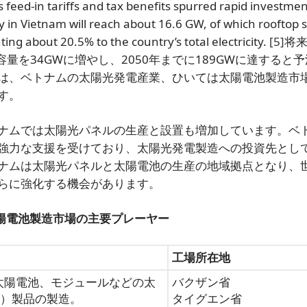
 feed-in tariffs and tax benefits spurred rapid investmen
ty in Vietnam will reach about 16.6 GW, of which rooftop s
ng about 20.5% to the country’s total electricity.
[5]
将
容量を34GWに増やし、2050年までに189GWに達すると
は、ベトナムの太陽光発電産業、ひいては太陽電池製造市
す。
ナムでは太陽光パネルの生産と設置も増加しています。ベ
強力な支援を受けており、太陽光発電製造への投資先とし
ナムは太陽光パネルと太陽電池の生産の地域拠点となり、
らに強化する機会があります。
陽電池製造市場の主要プレーヤー
工場所在地
、太陽電池、モジュールなどの太
バクザン省
V）製品の製造。
タイグエン省