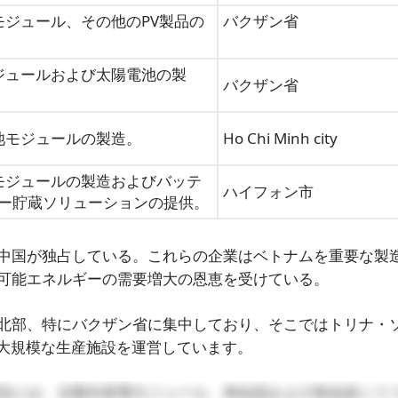
、モジュール、その他のPV製品の
バクザン省
モジュールおよび太陽電池の製
バクザン省
電池モジュールの製造。
Ho Chi Minh city
電モジュールの製造およびバッテ
ハイフォン市
ー貯蔵ソリューションの提供。
中国が独占している。これらの企業はベトナムを重要な製
可能エネルギーの需要増大の恩恵を受けている。
北部、特にバクザン省に集中しており、そこではトリナ・
が大規模な生産施設を運営しています。
品には、太陽光発電モジュール、単結晶および多結晶シリ