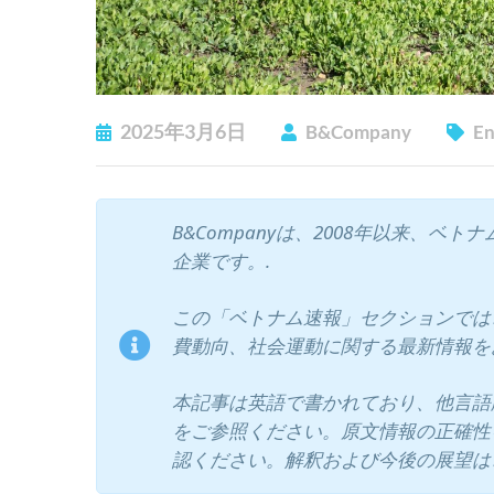
2025年3月6日
B&Company
En
B&Companyは、2008年以来、
企業です。.
この「ベトナム速報」セクションでは、
費動向、社会運動に関する最新情報を
本記事は英語で書かれており、他言語
をご参照ください。原文情報の正確性
認ください。解釈および今後の展望は