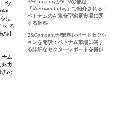
B&CompanyがVTVの番組
t. By
「Vietnam Today」で紹介される：
olar
ベトナムのAI統合型家電市場に関
来を見
する洞察
予測する
場の計
B&Companyが業界レポートセクシ
ョンを開設：ベトナム市場に関す
る詳細なセクターレポートを提供
トナム
て魅力
世界の