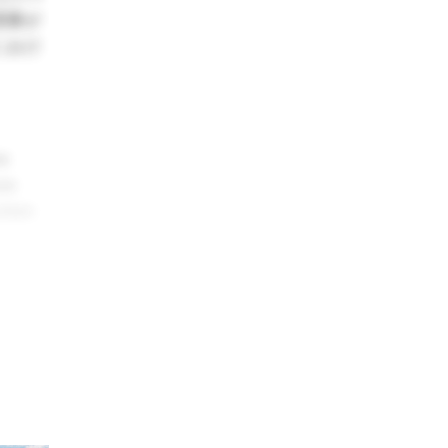
需要が
におけ
he
ave
ction
arで
4GW
4年4
産チェ