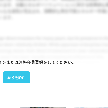
ります。太陽エネルギーソリューションに対する世界的な
らなる成長が見込まれ、国際的な再生可能エネルギー市場
います。
gn direct investors for many years, but its presence in t
as been relatively limited. While Japanese enterprises h
ergy sector, their direct involvement in solar cell produ
apan has been steadily increasing its influence in this
インまたは無料会員登録をしてください。
and strong capital investment to expand its footprint.
大している日本の富士ソーラーの子会社であるVsun Sol
続きを読む
太陽電池工場の第1フェーズを開設しました。年間生産能力は
で、ベトナムの生産能力がさらに強化されます。さらに、202
のシリコンウェーハの生産を開始し、太陽光パネル製造の統合生