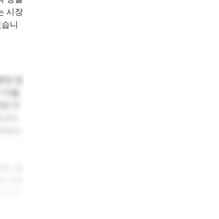
는 시장
있습니
중앙 정
구 비율
역량 격
니다.
 서비스
벽도 존
에 대한
의료 문