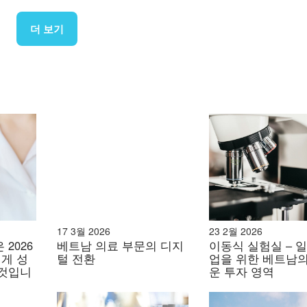
로 운영됩니다. 도시화와 생활 방식의 변화로 인해 심혈관 질환
더 보기
다[6]. 중산층과 상류층은 치료에 대한 관심뿐만 아니라 빠
한 현상은 전문 진료소, 재택 치료 서비스, 그리고 주문형 의
는 극명한 대조를 이루는 활기차고 다층적인 시장을 형성했습
고 비용과 복잡한 시술에 대한 심리적 부담 등 수많은 장벽에 
이 뛰어나며 사용자 친화적인 예방 의료 서비스를 위한 비옥
야에 집중되어 있습니다.
 낮으며, 고혈압이 있는 농촌 거주자 중 24%만이 자신의 상태
 서비스 및 원격 모니터링 장치에 대한 중요한 기회를 제공합니
17 3월 2026
23 2월 2026
2026
베트남 의료 부문의 디지
이동식 실험실 – 일
관리부터 편리한 산전 검진 패키지 및 온라인 상담에 이르기까지, 
게 성
털 전환
업을 위한 베트남의
 것입니
운 투자 영역
압, 혈당, BMI를 측정하는 것과 같은 "소규모 접점"부터 