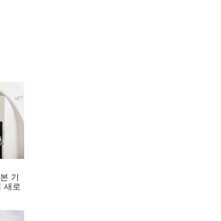
, 당뇨
르고 편
료 솔
니다.
직면해
한 토
를 알고
다.
본 기
이는 여
 새로
시작하