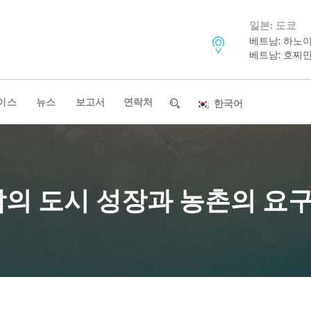
일본: 도쿄
베트남: 하노
베트남: 호찌
이스
뉴스
보고서
연락처
한국어
남의 도시 성장과 농촌의 요