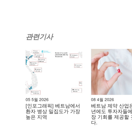
반대로, 도시 지역의 의료 시스템은 다른 방향으
병, 암과 같은 비전염성 질환이 급격히 증가했습니
리하며 개인 맞춤형 의료 경험을 기대합니다. 이러
루션의 붐을 일으켰고, 농촌 지역의 신뢰 문제와
관련기사
틈새시장 도전
농촌 의료 시장은 재정적 제약, 인식 부족, 그리
있습니다. 그러나 이러한 장벽은 저렴하고 접근성
양을 제공합니다. 긴급 수요는 두 가지 주요 분
– 비전염성 질환(NCD): 유병률은 높지만 인식은
있습니다[7]. 이는 지역사회 선별 모델, 모바일
05 5월 2026
08 4월 2026
[인포그래픽] 베트남에서
베트남 제약 산업은 
– 모자 보건: 생후 첫 1,000일 동안의 영양 
환자 병상 밀집도가 가장
년에도 투자자들에
전히 필수적인 요구 사항입니다.
높은 지역
장 기회를 제공할
다.
효과적인 접근 방식은 약국이나 지역 보건소에서 혈