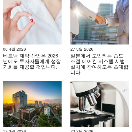
분석 기능을 갖추고 있어 전문가와 일반 사용자 모두에게
매력적입니다.
[12]
.
08 4월 2026
27 3월 2026
베트남 제약 산업은 2026
일본에서 도입되는 습도
년에도 투자자들에게 성장
조절 에어컨 시스템 시범
기회를 제공할 것입니다.
설치에 참여하도록 초대합
니다.
출처: vietnam.vn
- 사과:
Apple Watch는 ECG, SpO₂, 낙상 감지 등 고급 기
17 3월 2026
23 2월 2026