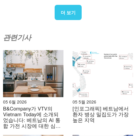
더 보기
주요 시장 참여자
베트남의 웨어러블 기술 시장은 가민, 애플, 샤오미, 화웨
이, 삼성 등 해외 브랜드가 주도하고 있으며, 베트남 기업
관련기사
들의 시장 점유율은 미미합니다. 주요 기술들은 첨단 헬스
센싱(심전도, 산소포화도(SpO₂), 낙상 감지), 정밀 GPS/다
중 대역 GNSS, AMOLED 디스플레이, 긴 배터리 수명, 그
리고 강력한 트레이닝 분석에 중점을 두고 있습니다. 브랜
드 리더십은 여전히 해외에 있지만, 애플 워치와 에어팟과
같은 기기의 제조 기지로서 베트남의 글로벌 공급망 내 역
할은 점차 커지고 있습니다.
05 6월 2026
05 5월 2026
– 가민:
베트남 스마트워치 시장을 선도합니다.
가치 점유
B&Company가 VTV의
[인포그래픽] 베트남에서
율(2024년 기준 ≈32%, IDC)
프리미엄 피트니스 및 야외
Vietnam Today에 소개되
환자 병상 밀집도가 가장
었습니다: 베트남의 AI 통
높은 지역
모델이 주도하는
선구자
그리고
피닉스
Garmin의 기기는
합 가전 시장에 대한 심층
AMOLED 디스플레이, 다중 대역 GNSS 및 고급 트레이닝
분석