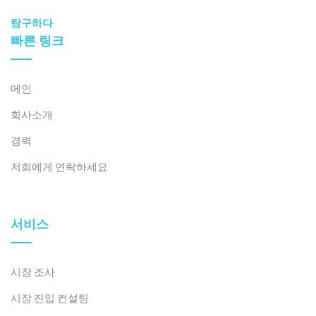
잡한 규제와 인프라 격차로 인해 규정 준수를 최우선으로
탐구하다
하는 시장 진입 전략이 요구됩니다. 의료기기는 법령
빠른 링크
98/2021 및 회람 05/2022에 따라 분류되어 규제되며, 저
위험 기기(A등급)는 최소한의 등록만 필요하고, 진단 또는
모니터링용 웨어러블 기기(C/D등급)는 보건부 인증과 더
메인
욱 엄격한 승인이 필요합니다.
[14]
사이버보안법(2022년
회사소개
법령 53호) 및 개인정보보호령(2023년 법령 13호)을 포함
한 데이터 보안법은 로컬 데이터 저장을 요구하고 이를 준
경력
수하지 않을 경우 엄중한 처벌을 부과하므로 준수가 필수
저희에게 연락하세요
적입니다.
베트남 스마트 웨어러블 시장에 진출하는 외국 브랜드의
서비스
경우, 성공적인 진입과 지속 가능한 성장을 위해서는 유통
채널에 대한 엄격한 평가와 명확하게 정의된 제품 전략이
매우 중요합니다.
시장 조사
시장 진입 컨설팅
– 제품 전략.
프리미엄 성능과 대중 시장용 저가형 중 하나