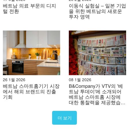
능을 탑재하여 하이엔드 시장을 장악하고 있습니다. 특히
베트남 의료 부문의 디지
이동식 실험실 – 일본 기업
베트남은
제조 허브
Apple Watch 및 AirPods용
[13]
, 다음
털 전환
을 위한 베트남의 새로운
투자 영역
과 같은 공급업체와 함께
럭스셰어-ICT
현지 사업을 확대
하여 글로벌 웨어러블 공급망에서 베트남의 역할을 강화
합니다.
26 1월 2026
08 1월 2026
베트남 스마트홈기기 시장
B&Company가 VTV의 '베
에서 해외 브랜드의 진출
트남 투데이'에 소개되어
기회
베트남 스마트홈 시장에
대한 통찰력을 제공했습니
다.
출처: 아키라스포트
더 보기
– 샤오미, 화웨이, 삼성:
장시간 배터리 수명, 스트레스 추