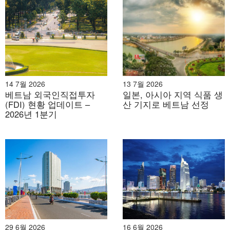
민간병원 병상 비율(%)
–
15%
25%
출처: 보건부
이 수치는 단순한 이론적 목표가 아니라, 보건부와 지방 당
국의 핵심 성과 지표(KPI) 역할을 합니다. 인구 약 1억 명을
14 7월 2026
13 7월 2026
베트남 외국인직접투자
일본, 아시아 지역 식품 생
기준으로 2030년 목표는 전국적으로 총 35만 개의 병상을
(FDI) 현황 업데이트 –
산 기지로 베트남 선정
확보하는 것입니다. 이를 통해 건설 회사와 투자자는 시장
2026년 1분기
규모와 신축 또는 확장이 필요한 병상 수를 대략적으로 예
측하여 실행 가능한 사업 계획의 기반을 마련할 수 있습니
다.
민간 부문에 대한 구체적인 목표를 설정하는 것은 강력한
정책적 신호를 보냅니다. 이는 민간 참여를 허용할 뿐만 아
니라 장려하여 비국가 투자자들에게 안전한 시장 공간을
조성합니다. 이는 민간 투자자와 계약 건설 회사의 역할을
29 6월 2026
16 6월 2026
국가 의료 전략 목표 달성에 필수적인 것으로 인식함에 따