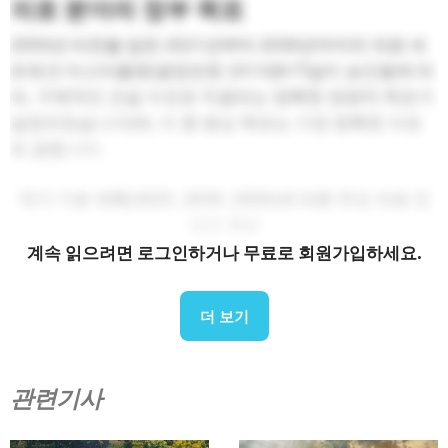
의료 분야의 정부 목표
2050년 비전을 담은 2021년부터 2030년까지의 의료 네
트워크 마스터플랜(결정번호 201/QĐ-TTg)이 승인됨에 따
라, 구체적인 건설 수요로 직결되는 명확한 정량적 목표가
설정되었습니다[4]. 이 중 병상 목표는 가장 명확한 지표
로 꼽힙니다.
국가 기본 계획(2025, 2030, 2050)에 따른 주요 의료 인
프라 목표
계속 읽으려면 로그인하거나 무료로 회원가입하세요.
목표
목표
비전
지시자
2025
2030
2050
더 보기
병원 병상 수 / 인구 10,000
33
35
45
명
관련기사
의사 수 / 인구 10,000명
15
19
35
간호사 수 / 인구 10,000명
25
33
90