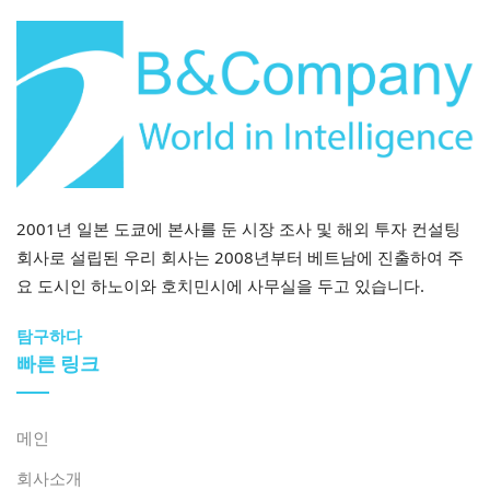
출처: American International Hospital 홈페이지
한편, PPP 모델은 전통적으로 공공 인프라에 적용되어 왔
지만, 정부는 PPP를 의료 프로젝트에 민간 자본을 유치하
는 전략적 도구로 자리매김하여 국가 예산에 대한 압박을
줄이고 있습니다. 의료 PPP에 대한 법적 틀은 2021년부터
2001년 일본 도쿄에 본사를 둔 시장 조사 및 해외 투자 컨설팅
시행되는 PPP법과 법령 35/2021/ND-CP[6]와 같은 지침
회사로 설립된 우리 회사는 2008년부터 베트남에 진출하여 주
령에 따라 마련되었습니다. 최근 법령 71/2025/ND-CP는
요 도시인 하노이와 호치민시에 사무실을 두고 있습니다.
분야 및 투자 규모 제한을 철폐하여 의료 IT 프로젝트를 포
함한 모든 의료 분야에서 민간 자원을 유치할 수 있는 기회
탐구하다
를 확대했습니다[7].
빠른 링크
이러한 발전에도 불구하고 전문가들은 현행 규정에 여전
히 미비점이 있고, 세부적인 지침이 부족하며, PPP법과 토
메인
지법, 건설법 등 다른 법률 간의 불일치가 시행에 걸림돌이
회사소개