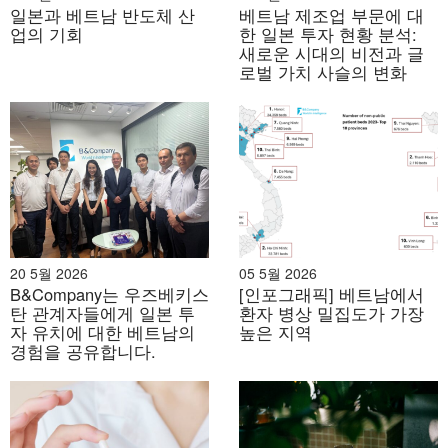
일본과 베트남 반도체 산
베트남 제조업 부문에 대
라 이들의 위험을 줄여줍니다. 사실상 이는 정부로부터 간
업의 기회
한 일본 투자 현황 분석:
접적인 투자를 유치하는 것으로 볼 수 있습니다.
새로운 시대의 비전과 글
로벌 가치 사슬의 변화
의료 건설 분야 외국인 투자자 진입 모델
외국인 투자자는 100% 외국인 소유 기업, 합작 투자(JV),
사업 협력 계약(BCC), 민관 파트너십(PPP) 등 다양한 법적
모델을 통해 베트남 의료 건설 시장에 참여할 수 있습니다.
그러나 의료 분야는 파트너십 및 건설 관련 특정 규정으로
인해 외국 기업이 국내 건설업체와 협력해야 하므로 다른
산업에 비해 여전히 특정 규제 제약에 직면해 있습니다.
20 5월 2026
05 5월 2026
B&Company는 우즈베키스
[인포그래픽] 베트남에서
[5]
탄 관계자들에게 일본 투
환자 병상 밀집도가 가장
자 유치에 대한 베트남의
높은 지역
이러한 모델 중 합작 투자가 가장 일반적입니다. 외국 투자
경험을 공유합니다.
자는 베트남 파트너와 협력하여 병원 프로젝트를 수행하
며, 대표적인 예는 다음과 같습니다.
미국 국제 병원(AIH)
그리고
FV 병원(프랑스-베트남).
100% 외국 소유 모델은