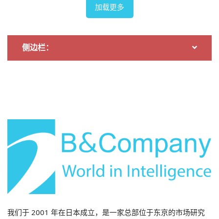
加载更多
原材料供应。因此，对于任何想要获取VinFast废旧电池
的新参与者来说，这几乎构筑了一道难以逾越的壁垒。.
然而，更广泛的市场还包括雅迪、百佳、现代和比亚迪等
侧边栏：
其他品牌。这些公司同样受生产者责任延伸制度（EPR）
的约束，但可能缺乏建设自有回收设施的规模。这就造成
了明显的市场缺口。胡志明市提出的公私合营回收中心方
案正是对这一缺口的认可。一家新的私营公司可以将自身
定位为“非VinFast”细分市场的专业回收商——以纯粹的
B2B服务提供商而非垂直整合的材料公司形式运营。.
对新进入者的建议
投资者和创业者不应与 VinES 等大型综合企业直接竞争，
而应专注于解决生态系统中的关键缺口。具体来说：
- 第一的，,
建立全国性的EOL（报废电池）收集和物流网
我们于 2001 年在日本成立，是一家总部位于东京的市场研究
络；