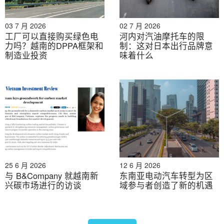
为了支持该项目，该市打算通过环境保护基金或合格投资
者的优惠贷款计划提供融资，展示公共部门在促进越南电
03 7 月 2026
02 7 月 2026
工厂可以直接购买绿色电
河内对汽油摩托车的限
池回收生态系统方面的积极作用。
力吗？越南的DPPA框架和
制：这对日本出行品牌意
制造业投资
味着什么
VinES 处于领先地位，但市场仍然广阔
越南已为电池回收奠定了法律基础，《环境保护法》和第
08/2022/NĐ-CP号法令将于2024年正式生效。这些法规
通过生产者责任延伸制度（EPR）创建了强制性市场。与
此同时，VinES（Vingroup的子公司）已成为行业先驱，
推行闭环供应链战略，并计划建设自己的回收设施。
当前的市场格局可谓“两极分化”：一方面设置了高准入门
25 6 月 2026
12 6 月 2026
槛，另一方面又带来了显而易见的机遇。VinES的举措打
与 B&Company 就越南新
东南亚电动汽车转型为区
造了一个垂直整合的巨头——其生态系统不仅在越南生产
兴碳市场进行的访谈
域参与者创造了新的机遇
大部分电动汽车，还生产电池，这使得Vingroup既是回
收价值链中最大的供应商，也是最大的客户。他们追求闭
环经济的目标意味着他们可能会优先回收自家电池以确保