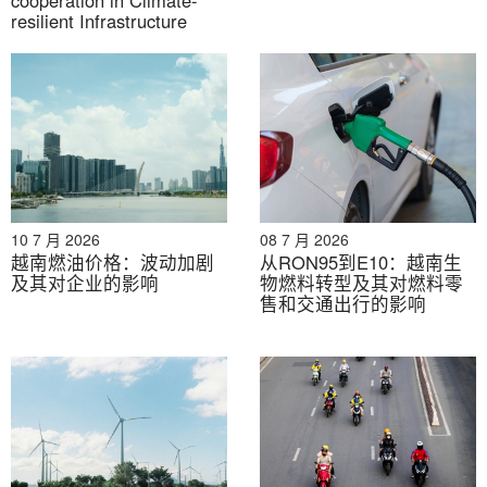
cooperation in Climate-
其中包括 Li-Cycle 的专利“Spoke & Hub”模型，该模型可
resilient Infrastructure
实现高达 95% 的材料回收。这大大缩短了 VinES 的研发
周期，并使其能够快速在越南实现国际标准的本地化。
目前，双方正在评估在河静省VinES生产基地附近建设“辐
条”回收设施的可行性。最终投资决定预计将于2025年做
出。
胡志明市的提议——一项积极的公共部门举措
10 7 月 2026
08 7 月 2026
越南燃油价格：波动加剧
从RON95到E10：越南生
胡志明市通过胡志明市发展研究所（HIDS）提议建立一
及其对企业的影响
物燃料转型及其对燃料零
个专门的电池回收中心[12]。这是一项更广泛计划的一部
售和交通出行的影响
分，该计划旨在将40万辆汽油动力摩托车（主要由送货和
网约车司机使用）转换为电动车型。
拟建的设施年处理能力为3000吨，旨在从报废电池中回
收90-95%的有价金属[12]。这一战略举措预见了该市电
气化进程中将产生的大量电池废弃物。