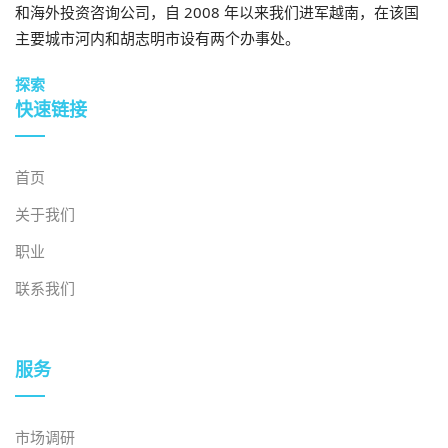
和海外投资咨询公司，自 2008 年以来我们进军越南，在该国
主要城市河内和胡志明市设有两个办事处。
- 第二，,
运营“辐条”设施来生产黑料——一个资本高效的
切入点；
探索
快速链接
- 第三，,
专注于二次生命应用，通过测试、分类和重新利
用废旧电池用于储能系统 (ESS)。
首页
与此同时，汽车品牌和物流公司等行业参与者应该考虑
关于我们
建立联盟
开发共享回收解决方案。这不仅确保了EPR合规
性，还能建立成本效益所需的规模——尤其是在仍处于早
职业
期形成阶段的市场中。
联系我们
[1] Mordor Intelligence，《越南电动汽车市场规模及份
服务
额分析——增长趋势及预测（2025-2030）》
使用权
>
[2] 《投资者报》，越南电动汽车：7 年发展及两位数增
市场调研