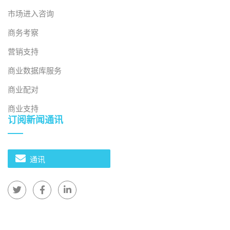
长前景
使用权
>
市场进入咨询
[3] Enternews，电动汽车会主导越南市场吗？
使用权
>
商务考察
营销支持
[4] Vietnam Plus，Vinfast 3 月份交付 12,100 辆电动汽
车，领跑越南市场
使用权
>
商业数据库服务
商业配对
[5] Vietnam.vn，《越南摩托车市场——电动汽车增长迅
猛》
使用权
>
商业支持
订阅新闻通讯
[6] GIZ，《越南的电动两轮车》
使用权
>
通讯
[7] 财经新闻，越南电动汽车充电基础设施是绿色转型的
关键
使用权
>
[8] Vietdata Research，《电动汽车的爆发式增长：越南
电池市场的机遇还是挑战》
使用权
>