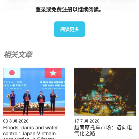
– 在前三年，生产商必须回收至少8%（千吨）的投放市场
电池总量。例如，一家在2024年销售1万吨电池的公司必
登录或免费注册以继续阅读。
须依法回收800吨。.
阅读更多
– 回收过程必须达到最低材料回收率，即处理的总废物量
中至少回收 40% 的材料。这是所有回收设施必须达到的
基本技术门槛。.
相关文章
电动汽车电池回收的早期步骤
VinES
&
锂循环
– 迈向闭环供应链的开创性举措
2022年末，VinES（Vingroup的子公司）与北美领先的电
池回收公司Li-Cycle签署了全球战略合作伙伴关系[11]。
此次合作旨在建立一个闭环电池供应链，在该供应链中，
锂、镍和钴等有价值的材料将被回收并在VinES工厂的新
电池生产中重复使用。
03 8 月 2026
17 7 月 2026
Floods, dams and water
越南摩托车市场：迈向电
通过此次合作，VinES 获得了世界一流的湿法冶金技术，
control: Japan-Vietnam
气化之路