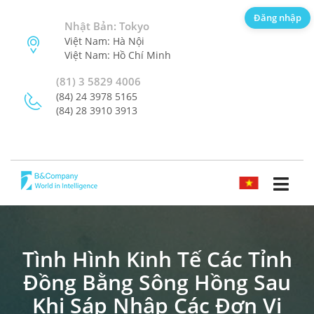
Đăng nhập
Nhật Bản: Tokyo
Việt Nam: Hà Nội
Việt Nam: Hồ Chí Minh
(81) 3 5829 4006
(84) 24 3978 5165
(84) 28 3910 3913
TIẾNG VIỆT
Tình Hình Kinh Tế Các Tỉnh
Đồng Bằng Sông Hồng Sau
Khi Sáp Nhập Các Đơn Vị