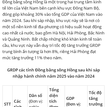
Đồng bằng sông Hồng là một trong hai trung tâm kinh
tế lớn của Việt Nam bên cạnh khu vực Đông Nam Bộ,
đóng góp khoảng 30% vào tổng GDP của Việt Nam vào
năm 2024. Sau khi sáp nhập, khu vực này sẽ là nơi có
một số nền kinh tế địa phương có hiệu suất hoạt động
cao nhất cả nước, bao gồm Hà Nội, Hải Phòng, Bắc Ninh
và Quảng Ninh. Bất chấp những khó khăn kinh tế toàn
cầu, khu vực này vẫn duy trì tốc độ tăng trưởng GRDP
trung bình ấn tượng là hơn 8%, riêng Hải Phòng đạt
mức tăng trưởng 11% theo năm.
GRDP các tỉnh Đồng bằng sông Hồng sau khi sáp
nhập hành chính năm 2025 vào năm 2024
Tổng
Tốc độ
Dân số
diện
GDP
tăng
Các
(Đơn vị:
tích
STT
(Đơn vị:
trưởng
tỉnh
nghìn
(
Đơn