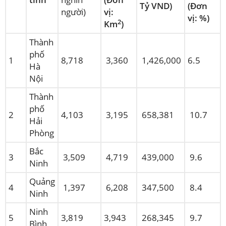
Tỷ VND)
(Đơn
người)
vị:
vị: %)
2
Km
)
Thành
phố
1
8,718
3,360
1,426,000
6.5
Hà
Nội
Thành
phố
2
4,103
3,195
658,381
10.7
Hải
Phòng
Bắc
3
3,509
4,719
439,000
9.6
Ninh
Quảng
4
1,397
6,208
347,500
8.4
Ninh
Ninh
5
3,819
3,943
268,345
9.7
Bình