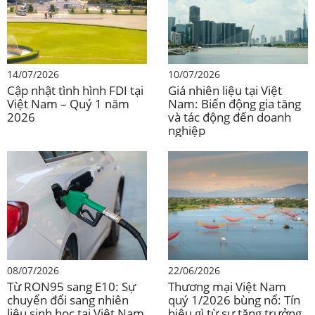
Đơn vị: %
14/07/2026
10/07/2026
Cập nhật tình hình FDI tại
Giá nhiên liệu tại Việt
Việt Nam – Quý 1 năm
Nam: Biến động gia tăng
2026
và tác động đến doanh
nghiệp
Nguồn: Tổng cục Thống kê (GSO), Cục Thống kê Tỉnh,
Tổng hợp B&Company
08/07/2026
22/06/2026
Thành phần GRDP của các tỉnh Đồng bằng sông Hồng
Từ RON95 sang E10: Sự
Thương mại Việt Nam
chuyển đổi sang nhiên
quý 1/2026 bùng nổ: Tín
sau khi sáp nhập hành chính cung cấp cái nhìn sâu sắc
liệu sinh học tại Việt Nam
hiệu gì từ sự tăng trưởng