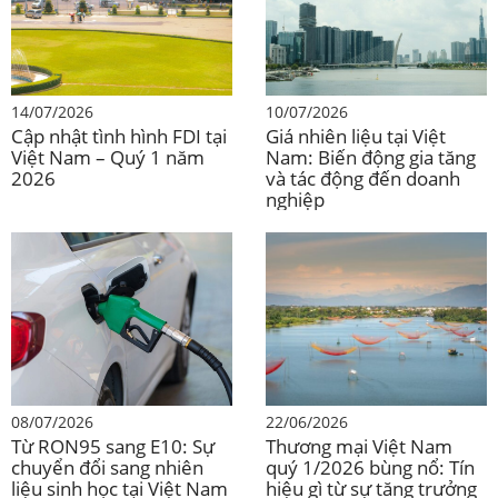
Trong số 55 tỉnh, thành phố thu hút FDI năm 2024, Bắc
Ninh dẫn đầu cả nước với vốn đầu tư đăng ký tăng gấp
3 lần so với năm 2023, đạt trên 5 tỷ USD và chiếm 16%
14/07/2026
10/07/2026
Cập nhật tình hình FDI tại
Giá nhiên liệu tại Việt
tổng vốn FDI. Quảng Ninh và TP.HCM bám sát, mỗi địa
Việt Nam – Quý 1 năm
Nam: Biến động gia tăng
phương thu hút trên 2 tỷ USD, chiếm 7% tổng vốn FDI.
2026
và tác động đến doanh
[10]
.
nghiệp
08/07/2026
22/06/2026
Từ RON95 sang E10: Sự
Thương mại Việt Nam
chuyển đổi sang nhiên
quý 1/2026 bùng nổ: Tín
liệu sinh học tại Việt Nam
hiệu gì từ sự tăng trưởng