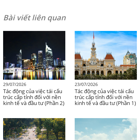
như một điểm đến hàng đầu cho đầu tư nước ngoài.
[9]
.
Bài viết liên quan
Vietnam’s new FDI by industry in 2024
100% = 38 tỷ USD
29/07/2026
23/07/2026
Tác động của việc tái cấu
Tác động của việc tái cấu
trúc cấp tỉnh đối với nền
trúc cấp tỉnh đối với nền
kinh tế và đầu tư (Phần 2)
kinh tế và đầu tư (Phần 1)
Nguồn:
Bộ Kế hoạch và Đầu tư