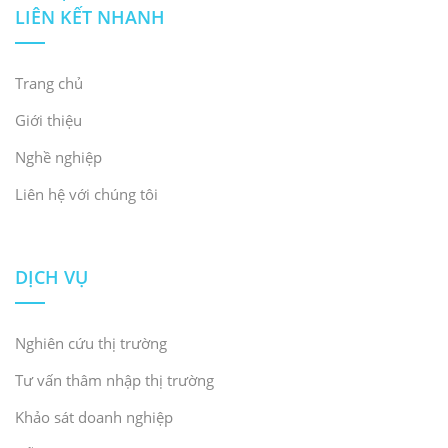
nổi trong chuỗi cung ứng bán dẫn toàn cầu
[13]
.
LIÊN KẾT NHANH
Trang chủ
Giới thiệu
Nghề nghiệp
Liên hệ với chúng tôi
DỊCH VỤ
Nghiên cứu thị trường
Nguồn:
Tin tức Chính phủ
Tư vấn thâm nhập thị trường
Chính phủ cũng đã ban hành Quyết định số 1018/QĐ-
Khảo sát doanh nghiệp
TTg vào tháng 9 năm 2024, nhằm thúc đẩy hơn nữa sự