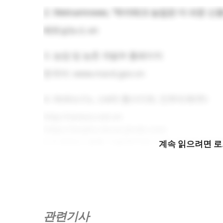
Vietnamnews, “하이테크 농업은 더 쉬운 신용
베트남뉴스.vn
농업 및 농촌 개발부 홈페이지
한국어: www.mard.gov.vn
VinEco Co., Ltd의 웹사이트; 안푸라큐(주)
http://vineco.net.vn
https://anphu-lacue.jimdo.com
[나]
영양소 필름 기술(NFT)은 식물 성장에 필요
계속 읽으려면 
수로를 통해 식물의 맨뿌리를 지나 다시 순환되는
[두]
점적 관개는 밸브, 파이프, 튜빙 및 방출기
다양한 식물의 뿌리에 닿도록 하여 물과 비료를 
관련기사