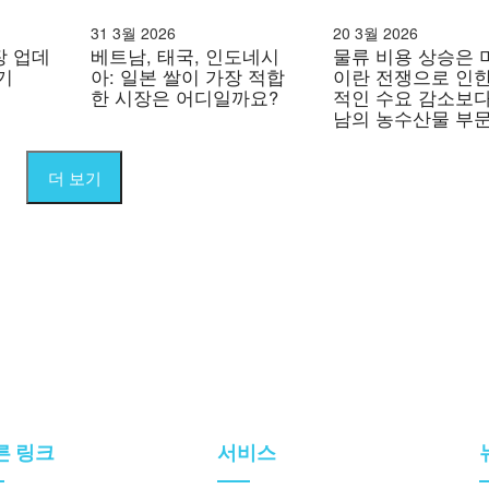
31 3월 2026
20 3월 2026
장 업데
베트남, 태국, 인도네시
물류 비용 상승은 
분기
아: 일본 쌀이 가장 적합
이란 전쟁으로 인한
한 시장은 어디일까요?
적인 수요 감소보다
남의 농수산물 부문
큰 타격을 줄 수 있
더 보기
른 링크
서비스