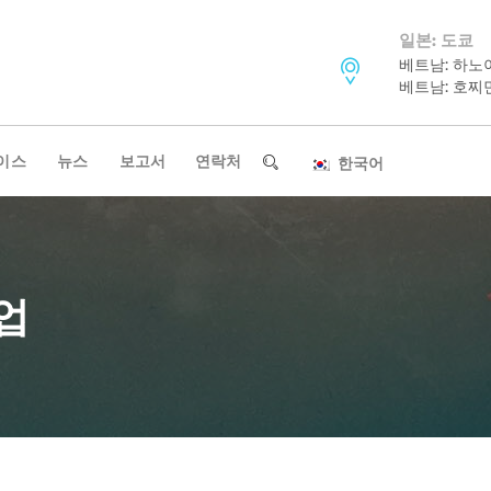
일본: 도쿄
베트남: 하노
베트남: 호찌
이스
뉴스
보고서
연락처
한국어
업