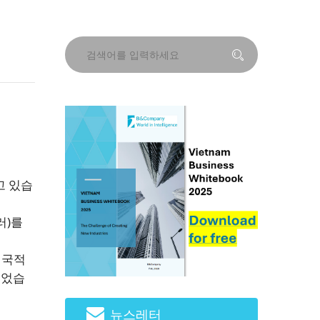
고 있습
러)를
전국적
되었습
뉴스레터