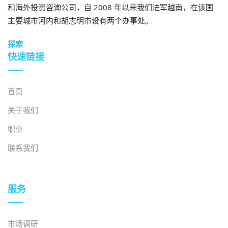
和海外投资咨询公司，自 2008 年以来我们进军越南，在该国
投资价
主要城市河内和胡志明市设有两个办事处。
主要
国
值
投资
部门
资金
项目名称
地点
家
(百万美
年份
探索
来源
元)
快速链接
日本
国际
越南可再
首页
合作
生低碳能
日
不适
活力
银行
20,000
2025
关于我们
源项目投
本
用
和私
资
职业
营企
业
联系我们
哈娜
筹集投资
韩
北江
制造业
微维
生产半导
400
2025
国
省
服务
娜
体产品
胜宏
建造半导
中
北宁
制造业
206
2025
科技
体工厂
国
省
市场调研