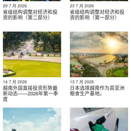
低，只有 28% 的劳动力接受过正规培训或认证
[8]
. 相
29 7 月 2026
23 7 月 2026
反，有 62% 的劳动力未接受过任何正规培训或获得认可
省级结构调整对经济和投
省级结构调整对经济和投
资的影响（第二部分）
资的影响（第一部分）
的资格证书。这反映出情况略有改善——与 2023 年相比
略微增加了 1%，与 2019 年相比增加了 5%。
[9]
值得注
意的是，半导体和技术等领域的劳动力状况显著改善，这
些领域的合格专业人才供应正在扩大
[10]
。技术工人的增
加推动越南月平均工资上涨至近 315 美元，比 2023 年增
长 8%
[11]
这表明，尽管工资具有竞争力，但仍能吸引那
些寻求具有成本效益的劳动力解决方案的公司。
越南外商直接投资情况
14 7 月 2026
13 7 月 2026
越南外国直接投资形势最
日本选择越南作为其亚洲
过去十年（2014年至2024年），越南的外商直接投资
新动态——2026年第一季
粮食生产基地。
（FDI）在新注册投资和项目数量方面均显著增长，复合
度
年增长率约为6%。预计到2024年底，累计注册FDI总额
将达到近5030亿美元，涵盖超过42,000个活跃项目。
2024年新注册FDI预计约为380亿美元，与2023年相比减
少了4%。然而，这一数字表明，在2020年经济衰退之