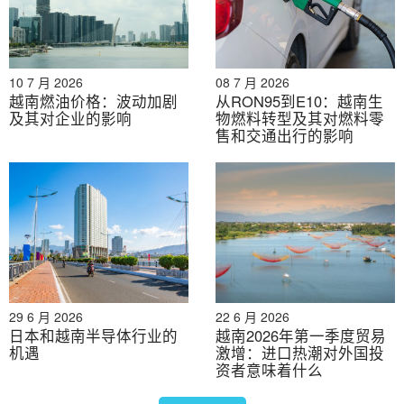
后，越南正在逐步复苏。
[12]
.
从行业分布来看，制造加工行业依然占据主导地位，总投
资额近260亿美元，占注册投资总额的67%。紧随其后的
10 7 月 2026
08 7 月 2026
越南燃油价格：波动加剧
从RON95到E10：越南生
是房地产行业，投资额达60亿美元，占注册投资总额的
及其对企业的影响
物燃料转型及其对燃料零
17%。接下来是能源、批发和零售等行业，各占4%。
售和交通出行的影响
[13]
.
Vietnam newly registered FDI in 2024 by
investment countries, provinces and sectors
单位：100% = 382亿美元
29 6 月 2026
22 6 月 2026
日本和越南半导体行业的
越南2026年第一季度贸易
机遇
激增：进口热潮对外国投
资者意味着什么