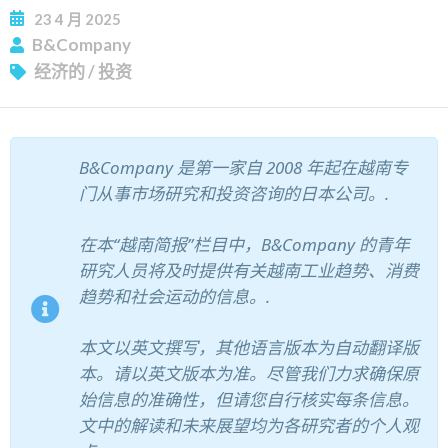
23
4 月
2025
订阅新闻通讯
B&Company
经济的
/
投资
B&Company 是第一家自 2008 年起在越南专
门从事市场研究和投资咨询的日本公司。.
在本“越南简报”栏目中，B&Company 的青年
研究人员将及时提供有关越南工业趋势、消费
趋势和社会运动的信息。.
本文以英文撰写，其他语言版本为自动翻译版
本。请以英文版本为准。尽管我们力求确保原
始信息的准确性，但请您自行核实每条信息。
文中的解读和未来展望均为各研究者的个人观