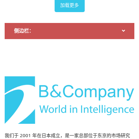
加载更多
侧边栏：
资料来源：计划投资部
新加坡在越南投资额方面仍居领先地位，新注册外商直接
投资额达100亿美元，占27%。韩国和中国紧随其后，分
别位居第二和第三位，投资额约为70亿美元和50亿美
元。日本在对越南投资的国家中排名第五，投资额约为40
亿美元。北宁、海防和胡志明市是吸引投资最多的三个省
市，其余省市的投资额分布也较为均衡。
近年来越南的几个值得关注的外商直接投资项目
我们于 2001 年在日本成立，是一家总部位于东京的市场研究