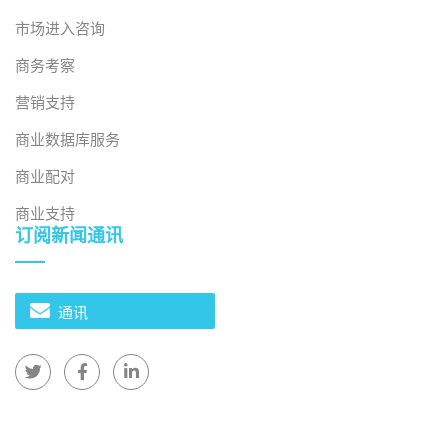
增加电子
市场进入咨询
LG显
韩
海防
制造业
产品生产
1,000
2024
示器
国
市
投资
商务考察
电子元件
营销支持
光宝
台
广宁
制造业
制造工厂
690
2025
科技
湾
省
商业数据库服务
建设
商业配对
来源：B&Company 编译
商业支持
订阅新闻通讯
此外，越南政府还提供各种投资激励措施，特别是在半导
体和能源等近期备受关注的领域。
通讯
越南部分领域投资支持政策
发行
政策
部门
投资支持
日期
为各领域提供扶持资金