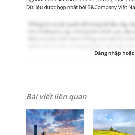
Dữ liệu được hợp nhất bởi B&Company Việt N
Thông tin và các tuyên bố trong tài liệu này,
cho là đáng tin cậy, nhưng tính chính xác, đ
B&Company Việt Nam không chịu bất kỳ trách n
phát sinh từ việc sử dụng tài liệu này hoặc nộ
Đăng nhập hoặc 
Bài viết liên quan