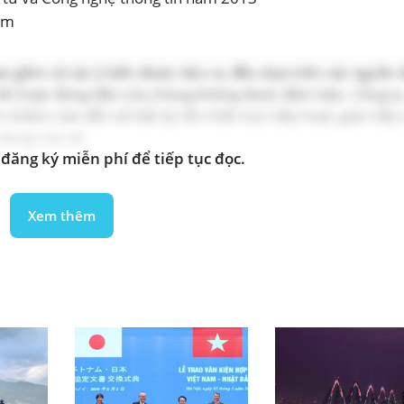
am
 bao gồm cả các ý kiến được nêu ra, đều dựa trên các nguồn
ầy đủ hoặc đúng đắn của chúng không được đảm bảo. Công t
hiệm nào đối với bất kỳ tổn thất trực tiếp hoặc gián tiếp
i dung của nó.
đăng ký miễn phí để tiếp tục đọc.
Xem thêm