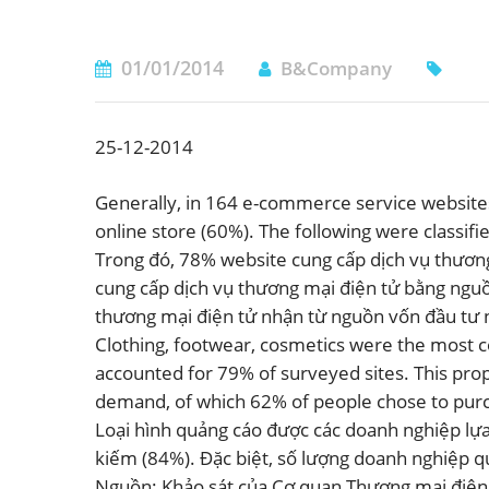
01/01/2014
B&Company
25-12-2014
Generally, in 164 e-commerce service websites
online store (60%). The following were classif
Trong đó, 78% website cung cấp dịch vụ thươn
cung cấp dịch vụ thương mại điện tử bằng ngu
thương mại điện tử nhận từ nguồn vốn đầu tư 
Clothing, footwear, cosmetics were the most
accounted for 79% of surveyed sites. This pr
demand, of which 62% of people chose to purch
Loại hình quảng cáo được các doanh nghiệp lựa 
kiếm (84%). Đặc biệt, số lượng doanh nghiệp q
Nguồn: Khảo sát của Cơ quan Thương mại điện