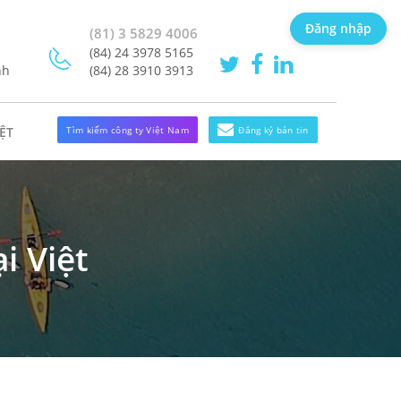
Đăng nhập
(81) 3 5829 4006
(84) 24 3978 5165
nh
(84) 28 3910 3913
Tìm kiếm công ty Việt Nam
Đăng ký bản tin
ỆT
i Việt