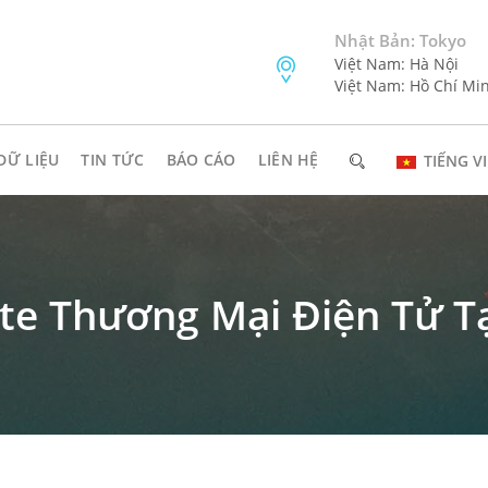
Nhật Bản: Tokyo
Việt Nam: Hà Nội
Việt Nam: Hồ Chí Mi
DỮ LIỆU
TIN TỨC
BÁO CÁO
LIÊN HỆ
TIẾNG VI
te Thương Mại Điện Tử Tạ