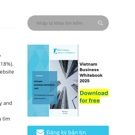
y
(18%).
ebsite
ụ
y and
ụ tìm
Đăng ký bản tin