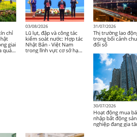
03/08/2026
31/07/2026
ín chỉ
Lũ lụt, đập và công tác
Thị trường lao độn
Nhật
kiểm soát nước: Hợp tác
trong bối cảnh ch
ng giai
Nhật Bản - Việt Nam
đổi số
a quá
trong lĩnh vực cơ sở hạ
tầng thích ứng với biến
đổi khí hậu.
30/07/2026
Hoạt động mua bá
nhập bất động sản
nghiệp đang gia tă