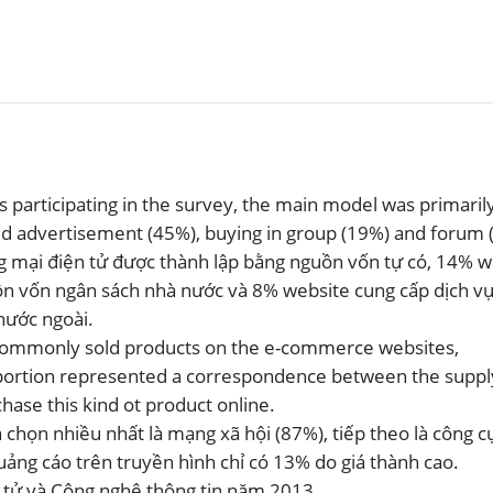
ĐĂNG KÝ NHẬN BẢN TIN
 participating in the survey, the main model was primaril
ied advertisement (45%), buying in group (19%) and forum 
g mại điện tử được thành lập bằng nguồn vốn tự có, 14% w
ồn vốn ngân sách nhà nước và 8% website cung cấp dịch v
nước ngoài.
 commonly sold products on the e-commerce websites,
oportion represented a correspondence between the suppl
ase this kind ot product online.
chọn nhiều nhất là mạng xã hội (87%), tiếp theo là công c
uảng cáo trên truyền hình chỉ có 13% do giá thành cao.
 tử và Công nghệ thông tin năm 2013