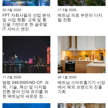
2026년 7월 30일
30 3월 2026
17 3월 2026
산업용 부동산 인수합병 활동 증가세
FPT 자회사들의 산업 분석
베트남 의료 부문의 디지
및 사업 현황: 교육 및 통
털 전환
신을 기반으로 한 글로벌
IT 서비스 엔진
2026년 7월 28일
11 2월 2026
26 1월 2026
법령 249/2025/ND-CP: 과
베트남 스마트홈기기 시장
베트남의 고품질 인적 자원 개발: 정책 우선순위 및 최근 베
학, 기술, 혁신 및 디지털
에서 해외 브랜드의 진출
트남-일본 협력 현황
전환 분야 인재 유치를 위
기회
한 베트남의 새로운 정책
프레임워크