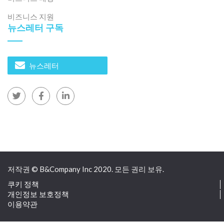
비즈니스 지원
2026년 7월 23일
뉴스레터 구독
지방 구조 개편이 경제 및 투자에 미치는 영향 (1부)
뉴스레터
저작권 © B&Company Inc 2020. 모든 권리 보유.
2026년 7월 21일
쿠키 정책
베트남 천연 미용 시장: 성장을 이끄는 요인은 무엇일까요?
개인정보 보호정책
이용약관