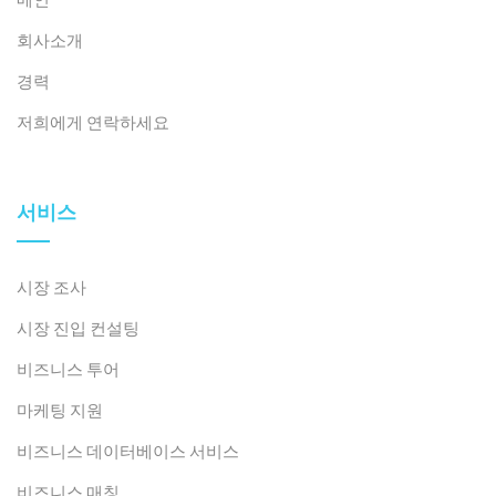
회사소개
경력
저희에게 연락하세요
서비스
2026년 7월 24일
오마카세를 넘어: 베트남 고급 일식 다이닝의 부상
시장 조사
시장 진입 컨설팅
비즈니스 투어
마케팅 지원
비즈니스 데이터베이스 서비스
비즈니스 매칭