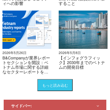
ィへの影響
すること
2026年5月26日
2026年5月8日
B&Companyが業界レポー
【インフォグラフィッ
トセクションを開設：ベ
ク】2030年までのベトナ
トナム市場に関する詳細
ムの開発目標
なセクターレポートを提
供
もっと読み込む
サイドバー: