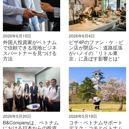
している。.
モバイルマーケティングの需要と供給の両方を拡大する
絶好の機会が到来しています。市場は優れた条件を備え
ているにもかかわらず、未だ発展途上であり、大きな発
2026年6月15日
2026年6月4日
外国人投資家がベトナム
ピザ4Pのファン・ケ・ビ
展が見込まれます。モバイル市場は、ユーザーとサプラ
で信頼できる現地ビジネ
ン店が閉店へ：道路拡張
イヤーの両方が様々な業界に参入することで、大きなビ
スパートナーを見つける
がハノイの「リトル東
ジネスチャンスを生み出すでしょう。
方法
京」に及ぼす影響とは“
出典：VECITA（ベトナム電子商取引・情報技術庁）
B&Companyベトナム – 杉山元治
2026年5月20日
2026年5月19日
B&Companyは、ベトナム
コチ・ベトナムサポート
における日本からの投資
デスク：コチとベトナム