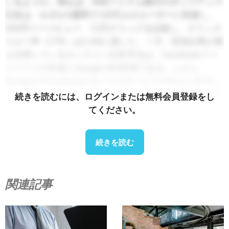
いるようだ。例えば、ANZベトナム銀行のポップアップ
広告は、わずか2週間で120万人のユーザーに到達し、
350万ページビュー、12万クリックを記録し、クリック
スルー率（CTR）は3.5%に達した。一方、現地企業が最
も活用しているオンライン広告手法は、Facebookファ
ンページの作成とGoogle SEO対策である。しかし、
GoogleとFacebookがモバイルサービスの向上に注力し
ていることから、これらの企業は必然的に広告手法をモ
続きを読むには、ログインまたは無料会員登録をし
バイルマーケティングへと移行するだろう。近い将来、
てください。
企業はこのモバイルマーケティングアプローチの必要性
に直面することとなるだろう。
続きを読む
地元のマーケティング担当者はモバイルマーケティング
の展開にますます注力し始めているが、そのアプローチ
関連記事
はモバイルデバイスの有利な機能を活用できていないよ
うで、「大画面にポップアップ広告が繰り返し表示され
てユーザーを煩わせる」とか「データを効率的に利用で
きない」といったマイナスの影響を依然として引き起こ