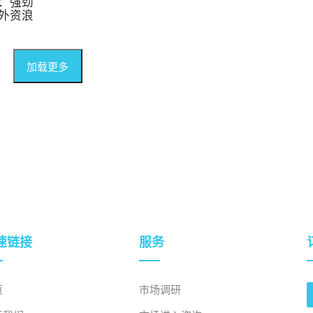
：强劲
外资浪
加载更多
速链接
服务
页
市场调研