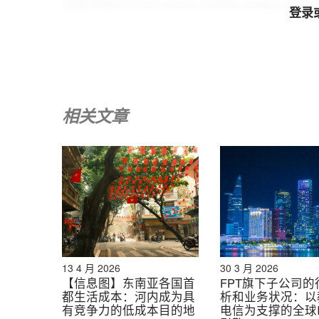
http://dantri.com.vn/suc-manh-so/quy-nhat-d
登录
20160416061314752.htm
“教育和培训部报告”，MOET。
http://ncif.gov.vn/Pages/NewsDetail.aspx?n
http://www.fetp.edu.vn/cache/MPP8-513-
相关文章
Do%20Thien%20Anh%20Tuan_CV15-13-87.0-2
“尼尔森报告 8/2016” 尼尔森
“通告 12/2016/TT-BGDĐT”MOET
https://thuvienphapluat.vn/van-ban/Cong-n
nghe-thong-tin-quan-ly-dao-tao-qua-mang-2
13 4 月 2026
30 3 月 2026
【信息图】东南亚各国首
FPT旗下子公司的
都生活成本：河内成为具
析和业务状况：以
有竞争力的低成本目的地
电信为支撑的全球I