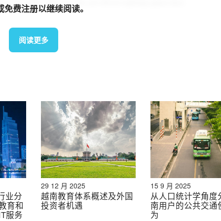
au-tu-trieu-do-vao-du-an-khoi-nghiep-giao-duc-
或免费注册以继续阅读。
阅读更多
ewid=18779
C03V-Chi%20tieu%20cho%20giao%20duc%20o%20Viet%2
016-03-16-15265052.pdf
ghe-thong-tin/Thong-tu-12-2016-TT-BGDDT-Ung-dung-con
016-309796.aspx
29 12 月 2025
15 9 月 2025
行业分
越南教育体系概述及外国
从人口统计学角度
教育和
投资者机遇
南用户的公共交通
T服务
为