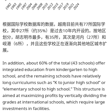
根据国际学校数据库的数据，越南目前共有77所国际学
校，其中27所（约35%）是过去10年内开设的。按地区
划分，胡志明市最多，有35所，其次是河内（27所）和
岘港（6所），并且这些学校正在逐渐向其他地区城市扩
展。
In addition, about 60% of the total (43 schools) offer
integrated education from kindergarten to high
school, and the remaining schools have relatively
long curriculums such as “K to junior high school” or
“elementary school to high school.” This structure is
aimed at maximizing profits by vertically dividing the
grades at international schools, which require large
investments in facilities.