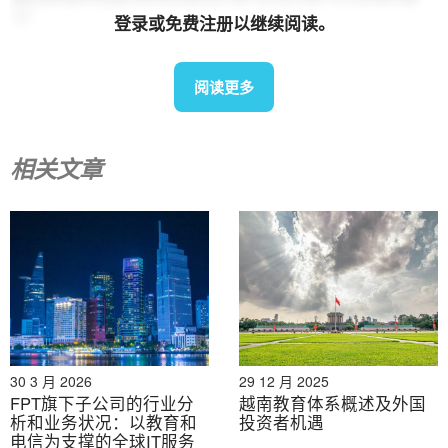
长
登录或免费注册以继续阅读。
教育是社会能够做出的最关键的长期投资之一。尽管越南
的国际学校行业预计将继续扩张，但确保其可持续发展需
阅读更多
要更加注重质量保证、透明度和相关信息的开放获取。加
强公共教育并促进私营部门的良性竞争，对于培养下一代
和提升国家的全球竞争力至关重要。当前的关键挑战是构
相关文章
建一个让家庭拥有自由和信息的环境，从而做出明智的教
育选择。
* 如需引用本文中的任何信息，请注明出处并附上原文链
接，以尊重版权。.
30 3 月 2026
29 12 月 2025
B&公司
FPT旗下子公司的行业分
越南教育体系概述及外国
自2008年以来，我们是首家专注于越南市场调研的日本
析和业务状况：以教育和
投资者机遇
电信为支撑的全球IT服务
公司。我们提供广泛的服务，包括行业报告、行业访