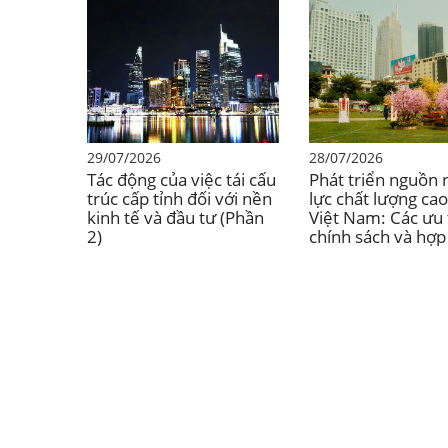
29/07/2026
28/07/2026
Tác động của việc tái cấu
Phát triển nguồn
trúc cấp tỉnh đối với nền
lực chất lượng cao
kinh tế và đầu tư (Phần
Việt Nam: Các ưu 
2)
chính sách và hợp
Việt Nam-Nhật Bả
đây