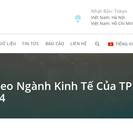
Nhật Bản: Tokyo
Việt Nam: Hà Nội
Việt Nam: Hồ Chí Mi
DỮ LIỆU
TIN TỨC
BÁO CÁO
LIÊN HỆ
TIẾNG VI
Theo Ngành Kinh Tế Của T
4