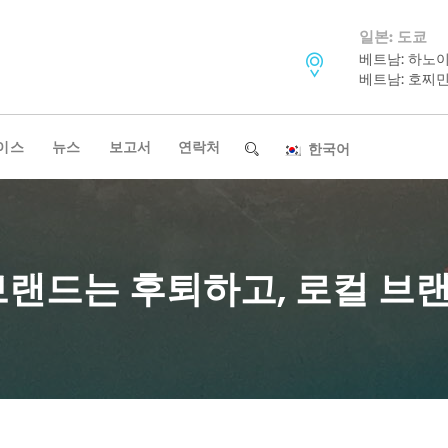
일본: 도쿄
베트남: 하노
베트남: 호찌
이스
뉴스
보고서
연락처
한국어
브랜드는 후퇴하고, 로컬 브