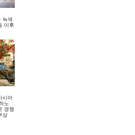
의 사
 녹색
동 이후
사회 운
도적으로
을 찾
품 부
으로 이
아시아
 하노
로 경쟁
부상
요 수
격에 민