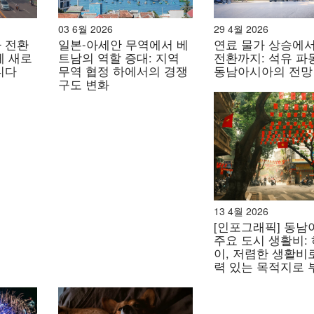
산을 유지하기 위해 시장 전략, 이해관계자 참여, 그리고 기업
있습니다.
03 6월 2026
29 4월 2026
 전환
일본-아세안 무역에서 베
연료 물가 상승에서
게 새로
트남의 역할 증대: 지역
전환까지: 석유 파
니다
무역 협정 하에서의 경쟁
동남아시아의 전망
편하면서 지역 브랜드의 부상
구도 변화
 역할을 합니다. 특히 지정학적 사건에 대한 소비자 인식과 
신의 도덕적 입장에 어긋나는 것으로 여겨지는 브랜드를 의
게 소비자들이 자신의 가치관에 더 잘 부합하는 지역적 대안
으켰지만 국내 기업, 특히 개인 및 가정 관리, 뷰티, 모자용
13 4월 2026
엘과 제휴한 것으로 여겨지는 유니레버 인도네시아는 전통적
[인포그래픽] 동남
졌습니다.
주요 도시 생활비:
이, 저렴한 생활비
력 있는 목적지로 
 나타났으며, 윙스 그룹(Wings Group)은 불매운동의 주
은 합리적인 가격과 광범위한 유통망에 있으며, 이를 통해 가