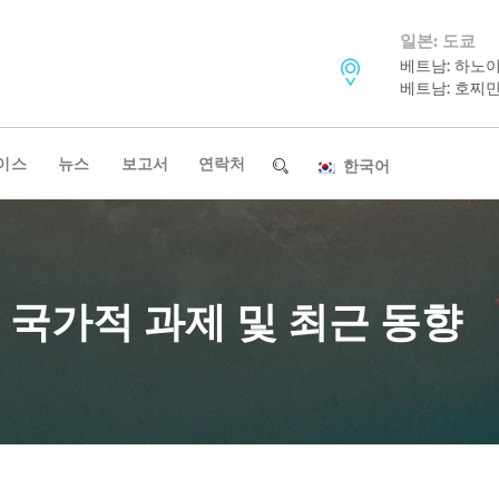
일본: 도쿄
베트남: 하노
베트남: 호찌
이스
뉴스
보고서
연락처
한국어
 국가적 과제 및 최근 동향