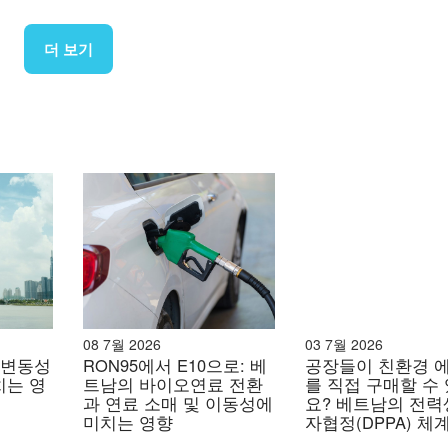
원천:
EVN
더 보기
탄소 순배출량 제로를 달성하기로 약속했으며, 이는 전 세계적인
동 중 직접적인 CO₂ 배출량이 최소화되어 경제 및 산업 성장
니다. 재생 에너지(태양광, 풍력, 수력)와 함께 원자력은 에
하고 지속 가능한 에너지 전환을 지원할 수 있습니다.
[2]
.
적으로 검토하기 시작했으며, 2009년에는 베트남전력그룹(EV
 건설하는 사업을 맡았습니다. 이 계획은 러시아가 참여하는
호 원자력 발전소, 총 4,000MW 규모의 발전소 건설을 목표
08 7월 2026
03 7월 2026
 변동성
RON95에서 E10으로: 베
공장들이 친환경 
해당 계획을 무기한 중단하는 결의안을 채택했습니다. 중단 이유로
치는 영
트남의 바이오연료 전환
를 직접 구매할 수
당시 세계 에너지 시장의 변화 등이 있었습니다.
[4]
.
과 연료 소매 및 이동성에
요? 베트남의 전
미치는 영향
자협정(DPPA) 체
조업 투자
 재개되었습니다. 2024년 11월 30일, 베트남 국회는 원자