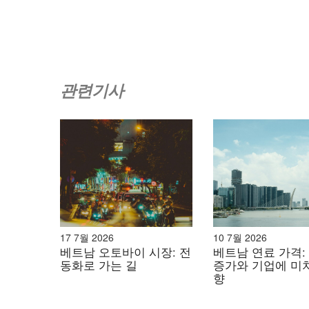
또한 베트남은 국제 협약에 따라 COP26에서 
소화 노력과 일맥상통합니다. 원자력 에너지는 가
석 연료 배출로부터 분리할 수 있는 기회를 제공합
관련기사
스를 다변화하고 석탄 의존도를 줄이며 보다 원활
베트남의 원자력 에너지
베트남은 1990년대 중반에 원자력 발전을 본격
베트남 중남부 닌투안성에 원자력 발전소 두 곳을
안 1호 원자력 발전소와 일본과 협력하는 닌투안 2
습니다.
[3]
.
17 7월 2026
10 7월 2026
베트남 오토바이 시장: 전
베트남 연료 가격:
그러나 2016년 11월 22일, 베트남 의회는 
동화로 가는 길
증가와 기업에 미
제적 제약, 안전 문제, 높은 투자 비용, 그리고 
향
8년 만에 닌투안 지역의 원자력 발전소 건설 계획이