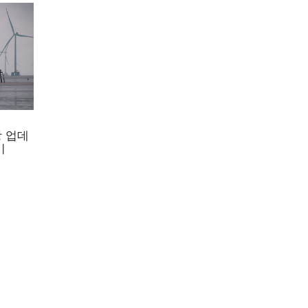
에 원자
의 비
 인프라
 업데
기
자이며,
역에 건