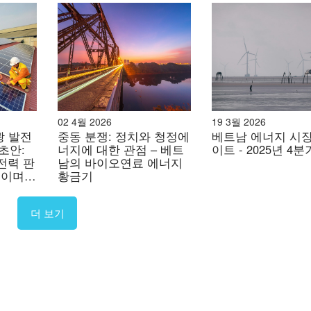
시켰습니다. 이와 동시에 전력법이 개정되어 국가 전력 계획
 원자력 개발 및 활용에 관한 종합 계획을 승인하고, 2050년까지
을 지원하기 위한 필수적인 법률, 제도, 연구, 인적 자원 및
02 4월 2026
19 3월 2026
광 발전
중동 분쟁: 정치와 청정에
베트남 에너지 시장
최근 업데이트
 초안:
너지에 대한 관점 – 베트
이트 - 2025년 4분
전력 판
남의 바이오연료 에너지
졌습니다. 베트남전력그룹(EVN)은 닌투안 1호기의 주요 투자
구이며,
황금기
다. 이 발전소들은 과거 닌투안성이었던 지역의 중부 해안 지
 사항은
현재 칸화성에 속합니다.
더 보기
 chosen to build Ninh Thuan 1 Nuclear Power Plant