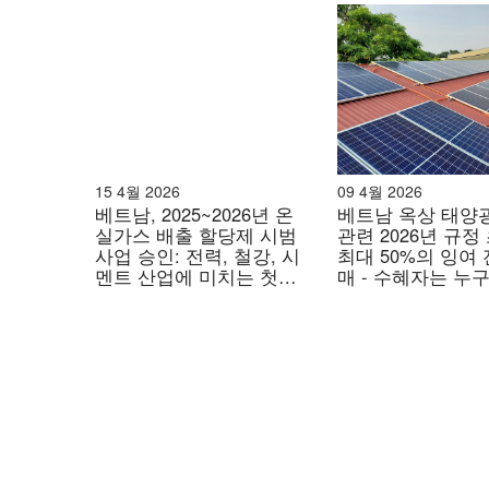
젝트 재개를 만장일치로 승인하는 결의안을 통과
력 발전이 다시 포함되었습니다.
[5]
.
이후, 정부는 2025년 2월 5일, 2030년까지의
전을 제시했습니다. 이 계획은 원자력 에너지 보급
체계를 구축하는 것을 목표로 합니다.
[6]
.
15 4월 2026
09 4월 2026
베트남, 2025~2026년 온
베트남 옥상 태양
원자력 에너지 프로젝트에 대한 
실가스 배출 할당제 시범
관련 2026년 규정
사업 승인: 전력, 철강, 시
최대 50%의 잉여 
두 원자력 발전소 건설 책임은 국영 기업에 맡겨
멘트 산업에 미치는 첫해
매 - 수혜자는 누
페트로베트남(PVN)은 닌투안 2호기를 담당합니
영향
향후 주목해야 할
설될 예정이며, 행정 구역 개편 이후 이 지역은 
무엇인가?
Phuoc Dinh Commune (Khanh Hoa) is