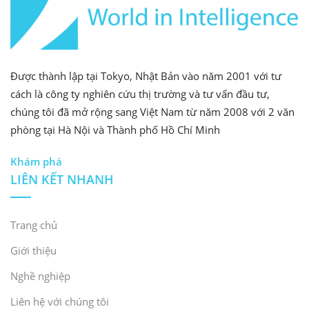
[1]
Thống kê (2024). Thị trường bán dẫn ở Việt
Nam
Truy cập
>
[2]
Cổng thông tin điện tử Chính phủ (2024). Chiến lược
Được thành lập tại Tokyo, Nhật Bản vào năm 2001 với tư
phát triển ngành công nghiệp bán dẫn Việt Nam đến
cách là công ty nghiên cứu thị trường và tư vấn đầu tư,
năm 2030 và tầm nhìn đến năm 2050
Truy cập
>
chúng tôi đã mở rộng sang Việt Nam từ năm 2008 với 2 văn
phòng tại Hà Nội và Thành phố Hồ Chí Minh
[3]
Cục Khảo sát Địa chất Hoa Kỳ (2025). Thống kê và
Khám phá
Thông tin về Đất hiếm
Truy cập
>
LIÊN KẾT NHANH
[4]
FPT (2024). Chất bán dẫn
Truy cập
>
Trang chủ
[5]
VnEconomy (2023). FPT dự kiến sẽ cung cấp 25
Giới thiệu
triệu Chip
Truy cập
>
Nghề nghiệp
[6]
The Investor (2024). Victory Giant Technology của
Liên hệ với chúng tôi
Trung Quốc sẽ vận hành nhà máy 260 triệu đô la tại