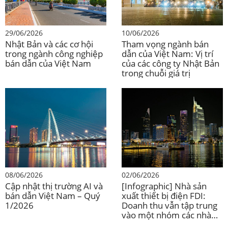
29/06/2026
10/06/2026
Nhật Bản và các cơ hội
Tham vọng ngành bán
trong ngành công nghiệp
dẫn của Việt Nam: Vị trí
bán dẫn của Việt Nam
của các công ty Nhật Bản
trong chuỗi giá trị
Nguồn: Biên soạn B&Company
Thách thức đối với Việt Nam trong
08/06/2026
02/06/2026
Cập nhật thị trường AI và
[Infographic] Nhà sản
chuỗi cung ứng chất bán dẫn
bán dẫn Việt Nam – Quý
xuất thiết bị điện FDI:
1/2026
Doanh thu vẫn tập trung
Việt Nam có nhiều cơ hội đáng kể để tăng cường sự
vào một nhóm các nhà
tham gia vào chuỗi cung ứng bán dẫn. Tuy nhiên, vẫn
đầu tư lớn