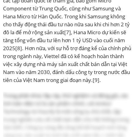
các tập đoàn quốc tế tham gia, bao gồm Micro
Component từ Trung Quốc, cũng như Samsung và
Hana Micro từ Hàn Quốc. Trong khi Samsung không
cho thấy động thái đầu tư nào nữa sau khi chi hơn 2 tỷ
đô la để mở rộng sản xuất
[7]
, Hana Micro dự kiến sẽ
tăng tổng vốn đầu tư lên hơn 1 tỷ USD vào cuối năm
2025
[8]
. Hơn nữa, với sự hỗ trợ đáng kể của chính phủ
trong ngành này, Viettel đã có kế hoạch hoàn thành
việc xây dựng nhà máy sản xuất chất bán dẫn tại Việt
Nam vào năm 2030, đánh dấu công ty trong nước đầu
tiên của Việt Nam trong giai đoạn này.
[9]
.
Trong phân khúc lắp ráp, thử nghiệm và đóng gói, các
linh kiện điện tử là sản phẩm chính, với Amkor
Technology từ Hoa Kỳ là một công ty chủ chốt, tập
trung nghiên cứu về chất bán dẫn cho Hệ thống trong
Gói (SiP). Công ty cũng đã công bố kế hoạch mở rộng
năng lực sản xuất từ 420 tấn mỗi năm lên 1.600 tấn