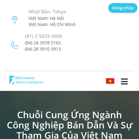
Đăng nhập
Nhật Bản: Tokyo
Việt Nam: Hà Nội
Việt Nam: Hồ Chí Minh
(81) 3 5829 4006
(84) 24 3978 5165
(84) 28 3910 3913
TIẾNG VIỆT
Chuỗi Cung Ứng Ngành
Công Nghiệp Bán Dẫn Và Sự
Tham Gia Của Việt Nam