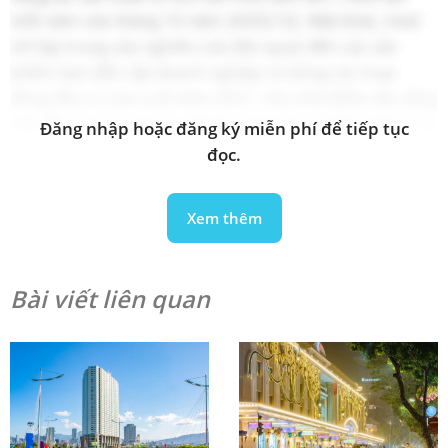
mỗi năm vào tháng 10 năm 2025
[10]
. Mặt khác, Intel
chỉ tập trung vào nghiên cứu liên quan đến các sản
phẩm bán dẫn cấp doanh nghiệp và dừng các hoạt
động đầu tư vào cuối năm 2021. Vào thời điểm đó, tổng
vốn đầu tư của công ty đã lên tới hơn 1 tỷ đô la Mỹ.
[11]
.
Đăng nhập hoặc đăng ký miễn phí để tiếp tục
đọc.
Các công ty cung ứng chất bán dẫn tại Việt Nam
Xem thêm
Bài viết liên quan