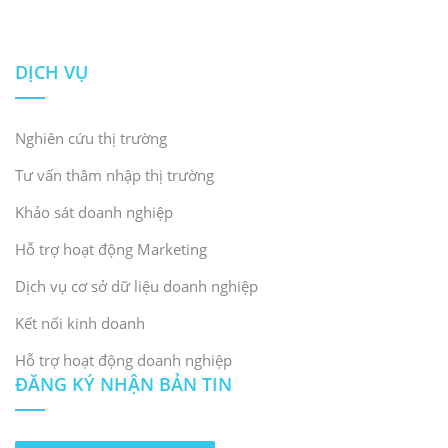
Việt Nam từ năm 2026
Truy cập
>
DỊCH VỤ
[7]
Tin tức Chính phủ (2022). Samsung tăng vốn đầu tư
thêm 920 triệu đô la Mỹ
Truy cập
>
Nghiên cứu thị trường
[8]
Doanh Nhân & Pháp Luật (2024). Hana Micro có kế
Tư vấn thâm nhập thị trường
hoạch tăng vốn đầu tư
Truy cập
>
Khảo sát doanh nghiệp
[9]
CafeF (2025). Viettel dự kiến xây dựng nhà máy sản
Hỗ trợ hoạt động Marketing
xuất chất bán dẫn vào năm 2030
Truy cập
>
Dịch vụ cơ sở dữ liệu doanh nghiệp
[10]
Tạp chí Thương mại và Công nghiệp Việt Nam
Kết nối kinh doanh
(2025). Amkor Technology tăng gấp ba sản lượng vào
năm 2025
Truy cập
>
Hỗ trợ hoạt động doanh nghiệp
ĐĂNG KÝ NHẬN BẢN TIN
[11]
VnExpress (2023). Intel không có kế hoạch đầu tư
thêm vào Việt Nam
Truy cập
>