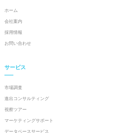
[8]
ドアン・ニャン＆ファップ・ルアット（2024年）。
ホーム
ハナ・マイクロが投資額の引き上げを計画
アクセス
>
会社案内
[9]
CafeF (2025)。Viettel は 2030 年までに半導体工場
採用情報
を建設する予定
アクセス
>
お問い合わせ
[10]
ベトナム貿易産業レビュー（2025年）。アムコー
ルテクノロジー、2025年までに生産量を3倍に
アクセス
>
サービス
[11]
VnExpress (2023)。インテルはベトナムへのさらな
市場調査
る投資を計画していない
アクセス
>
進出コンサルティング
[12]
VnExpress (2024)。ベトナムは半導体産業の高技能
視察ツアー
労働者の不足に悩まされている。
アクセス
>
マーケティングサポート
データベースサービス