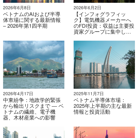
おける課題
2026年6月8日
2026年6月2日
ベトナムは半導体サプライチェーンへの参画を深める大
ベトナムのAIおよび半導
【インフォグラフィッ
きな機会を有している。しかし、ベトナムの半導体産業
体市場に関する最新情報
ク】電気機器メーカーへ
– 2026年第1四半期
のFDI投資：収益は主要投
への参画には課題が残っている。第一に、質の高い人材
資家グループに集中した
の不足である。2024年には、ベトナムは年間約15万人
まま
のエンジニアを必要とするが、現状ではその需要の60%
しか満たせていない。特に半導体分野だけでも年間
5,000人から10,000人のエンジニアが必要であるが、供
給量はその需要の20%未満にとどまっている。
[12]
. 第
二に、複雑な行政規制と手続きです。ベトナムの輸入、
輸出、通関に関する規制と行政手続きは、時に時間がか
かり、透明性に欠ける場合があります。これは、生産用
2026年4月17日
2025年11月7日
の原材料を輸入しようとする企業にとって、コスト増と
中東紛争：地政学的緊張
ベトナム半導体市場：
から輸出リスクまで ― ベ
2025年上半期の主な最新
遅延につながります。最後に、先端技術へのアクセスが
トナムの繊維、電子機
情報と投資活動
限られていることが、この産業におけるベトナムの成長
器、木材産業への影響
を阻害する最大の障害の一つです。ベトナム企業は、高
コストと複雑な法的要件のために、最先端技術へのアク