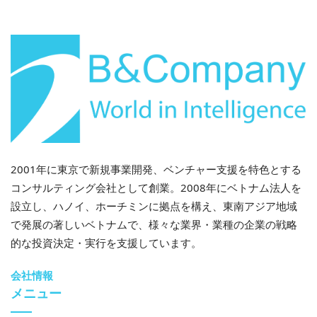
2030年までの半導体産業開発戦略と2050年までのビジ
ョン
アクセス
>
[3]
米国地質調査所（2025年）。希土類元素の統計と情
報
アクセス
>
[4]
FPT（2024年）。半導体
アクセス
>
[5]
VnEconomy（2023年）。FPTは2500万個のチップ
を納入する予定
アクセス
>
2001年に東京で新規事業開発、ベンチャー支援を特色とする
コンサルティング会社として創業。2008年にベトナム法人を
[6]
インベスター（2024年）。中国の勝利の巨人テクノ
設立し、ハノイ、ホーチミンに拠点を構え、東南アジア地域
ロジーは2026年からベトナムで2億6000万ドルの工場
で発展の著しいベトナムで、様々な業界・業種の企業の戦略
を稼働させる予定
アクセス
>
的な投資決定・実行を支援しています。
[7]
政府ニュース（2022年）。サムスンが投資額を9億
会社情報
メニュー
2000万ドル増額
アクセス
>