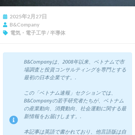
2025年2月27日
B&Company
電気・電子工学
/
半導体
ニュースレターを購読する
B&Companyは、2008年以来、ベトナムで市
場調査と投資コンサルティングを専門とする
最初の日本企業です。.
この「ベトナム速報」セクションでは、
B&Companyの若手研究者たちが、ベトナム
の産業動向、消費動向、社会運動に関する最
新情報をお届けします。.
本記事は英語で書かれており、他言語版は自