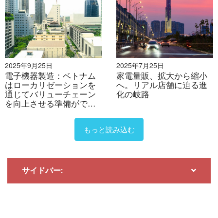
セス交渉に苦労することがよくあります。さらに、新技
術の導入の遅れは、ベトナムのハイテク企業のグローバ
ル市場における競争力に影響を与えます。.
結論
2025年9月25日
2025年7月25日
ベトナムは半導体産業における高度な技能を持つ人材の
電子機器製造：ベトナム
家電量販、拡大から縮小
不足や、規制・行政手続きの遅延など、依然として多く
はローカリゼーションを
へ。リアル店舗に迫る進
通じてバリューチェーン
化の岐路
の課題を抱えているものの、強力な政府支援と豊富な鉱
を向上させる準備ができ
物資源により、将来的に東南アジアの主要な半導体拠点
ているか？
の一つとなる可能性を秘めている。.
もっと読み込む
[1]
スタティスタ (2024)。ベトナムの半導体市場
アクセ
サイドバー:
ス
>
[2]
ベトナム政府ポータル（2024年）。ベトナムの