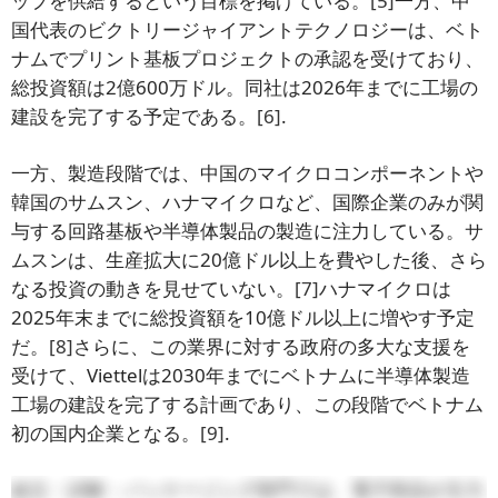
ップを供給するという目標を掲げている。
[5]
一方、中
国代表のビクトリージャイアントテクノロジーは、ベト
ナムでプリント基板プロジェクトの承認を受けており、
総投資額は2億600万ドル。同社は2026年までに工場の
建設を完了する予定である。
[6]
.
一方、製造段階では、中国のマイクロコンポーネントや
韓国のサムスン、ハナマイクロなど、国際企業のみが関
与する回路基板や半導体製品の製造に注力している。サ
ムスンは、生産拡大に20億ドル以上を費やした後、さら
なる投資の動きを見せていない。
[7]
ハナマイクロは
2025年末までに総投資額を10億ドル以上に増やす予定
だ。
[8]
さらに、この業界に対する政府の多大な支援を
受けて、Viettelは2030年までにベトナムに半導体製造
工場の建設を完了する計画であり、この段階でベトナム
初の国内企業となる。
[9]
.
組立・試験・パッケージング部門では、電子部品が主力