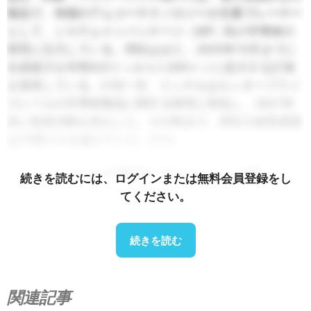
製品で、米国のアムコーテクノロジーが主要プレーヤー
として、システムインパッケージ（SiP）向け半導体の
研究に注力している。同社はまた、2025年10月までに
生産能力を年間420トンから1,600トンに拡大する計画
を発表している。
[10]
一方、インテルはエンタープライ
ズレベルの半導体製品に関する研究に特化し、2021年
末に投資活動を停止した。その時点で、同社の総投資額
は10億ドルを超えていた。
[11]
.
ベトナムの半導体サプライチェーン企業
続きを読むには、ログインまたは無料会員登録をし
てください。
続きを読む
関連記事