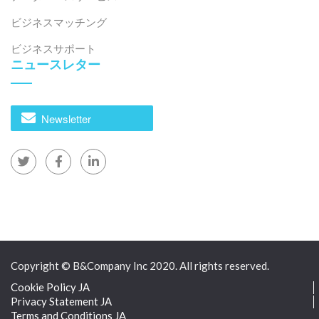
* この記事の情報を引用する場合は、著作権を尊重する
ビジネスマッチング
ため、出典と元の記事へのリンクを明記してくださ
ビジネスサポート
い。.
ニュースレター
B&カンパニー
2008年よりベトナムで市場調査を専門とする初の日本
Newsletter
企業として、業界レポート、業界インタビュー、消費
者調査、ビジネスマッチングなど、幅広いサービスを
提供しています。さらに、ベトナム国内の90万社以上
の企業を網羅したデータベースを構築し、パートナー
企業の探索や市場分析にご活用いただけるようになり
ました。.
ご不明な点がございましたら、お気軽にお問い合わせ
Copyright © B&Company Inc 2020. All rights reserved.
ください。.
Cookie Policy JA
Privacy Statement JA
info@b-company.jp
+ (84) 28 3910 3913
Terms and Conditions JA