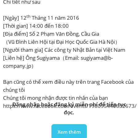
Chi tiết như sau
th
[Ngày] 12
Tháng 11 năm 2016
[Thời gian] 14:00 đến 18:00
[Địa điểm] Số 2 Phạm Văn Đồng, Cầu Gia
（Vũ Đình Liên Hội tại Đại Học Quốc Gia Hà Nội）
[Người tham gia] Các công ty Nhật Bản tại Việt Nam
[Liên hệ] Ông Sugiyama（Email: sugiyama@b-
company.jp）
Bạn cũng có thể xem điều này trên trang Facebook của
chúng tôi
Chúng tôi mong nhận được tin nhắn của bạn
Đăng nhập hoặc đăng ký miễn phí để tiếp tục
https://www.facebook.com/events/198095440632673/
đọc.
Xem thêm