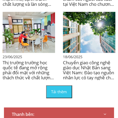
chất lượng và làn sóng
tại Việt Nam cho chương
đầu tư nước ngoài
trình tại Nhật Bản
23/06/2025
18/06/2025
Thị trường trường học
Chuyển giao công nghệ
quốc tế đang mở rộng
giáo dục Nhật Bản sang
phải đối mặt với những
Việt Nam: Đào tạo nguồn
thách thức về chất lượng
nhân lực có tay nghề cho
và khả năng hiển thị
doanh nghiệp Nhật Bản
Tải thêm
Thanh bên: