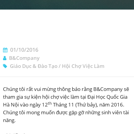
01/10/2016
ĐĂNG KÝ NHẬN BẢN TIN
B&Company
Giáo Dục & Đào Tạo
/
Hội Chợ Việc Làm
Chúng tôi rất vui mừng thông báo rằng B&Company sẽ
tham gia sự kiện hội chợ việc làm tại Đại Học Quốc Gia
th
Hà Nội vào ngày 12
Tháng 11 (Thứ bảy), năm 2016.
Chúng tôi mong muốn được gặp gỡ những sinh viên tài
năng.