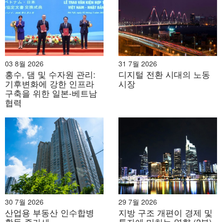
B&Company
2008년부터 베트남에서 시장 조사 전문 기업으로 활동
해 온 최초의 일본 기업입니다. 산업 보고서, 업계 관계
자 인터뷰, 소비자 설문 조사, 비즈니스 매칭 등 폭넓은
서비스를 제공합니다. 또한, 최근에는 베트남 기업 90만
03 8월 2026
31 7월 2026
개 이상의 데이터베이스를 구축하여 파트너 발굴 및 시
홍수, 댐 및 수자원 관리:
디지털 전환 시대의 노동
장 분석에 활용하고 있습니다.
기후변화에 강한 인프라
시장
구축을 위한 일본-베트남
궁금한 사항이 있으시면 언제든지 문의해 주세요.
협력
info@b-company.jp
+ (84) 28 3910 3913
30 7월 2026
29 7월 2026
산업용 부동산 인수합병
지방 구조 개편이 경제 및
활동 증가세
투자에 미치는 영향 (2부)