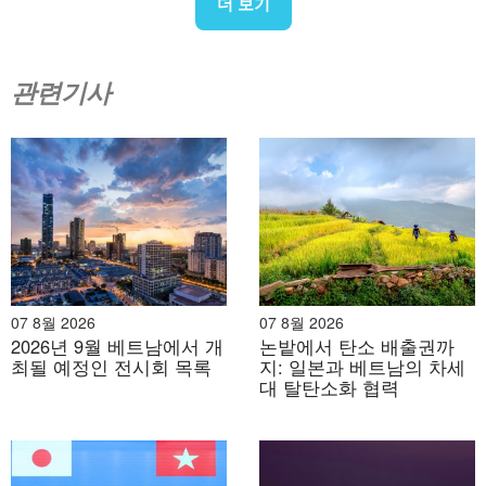
더 보기
관련기사
출처: B&Company
베트남과 일본의 전략적 파트너십이 점차 강화됨에 따라,
07 8월 2026
07 8월 2026
2026년 9월 베트남에서 개
논밭에서 탄소 배출권까
앞으로 베트남에서 일본 기업의 성장과 진출이 더욱 확대
최될 예정인 전시회 목록
지: 일본과 베트남의 차세
될 것으로 기대됩니다. 특히, 베트남이 일본의 투자를 요
대 탈탄소화 협력
청하는 반도체, DX, 에너지 분야에서의 진출이 더욱 활발
해질 것으로 예상됩니다.