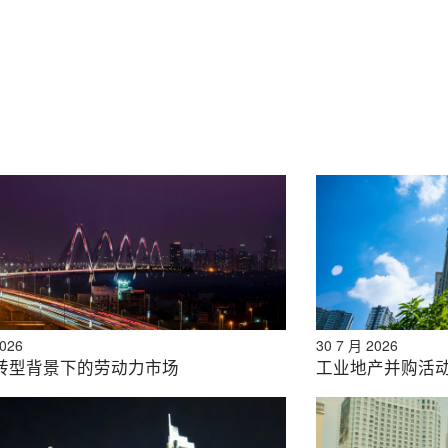
y
、DX、能源等越南呼吁日本投资的领域。
访谈、消费者调查和商业配对。此外，我们近期还建立了一个
2026
30 7 月 2026
转型背景下的劳动力市场
工业地产并购活