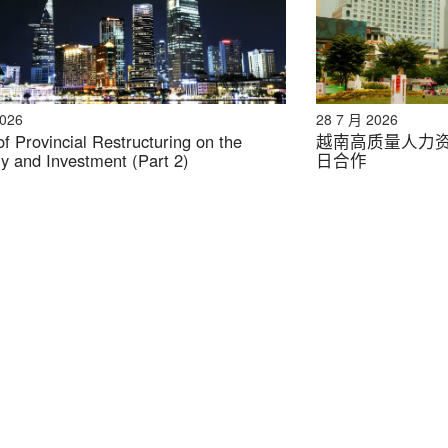
2026
28 7 月 2026
f Provincial Restructuring on the
越南高质量人力
 and Investment (Part 2)
日合作