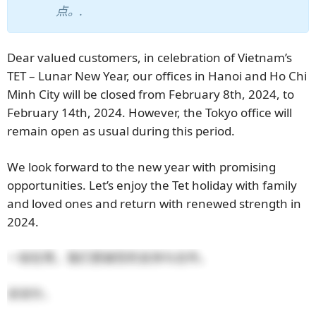
点。.
Dear valued customers, in celebration of Vietnam’s
TET – Lunar New Year, our offices in Hanoi and Ho Chi
Minh City will be closed from February 8th, 2024, to
February 14th, 2024. However, the Tokyo office will
remain open as usual during this period.
We look forward to the new year with promising
opportunities. Let’s enjoy the Tet holiday with family
and loved ones and return with renewed strength in
2024.
一如往常，我们感谢您的支持与合作。
谢谢你，