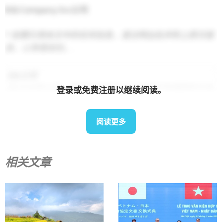
B＆Company Inc公司
* 如需引用本文中的任何信息，请注明出处并附上原文链
接，以尊重版权。.
B&公司
自2008年以来，我们是首家专注于越南市场调研的日本
登录或免费注册以继续阅读。
公司。我们提供广泛的服务，包括行业报告、行业访
谈、消费者调查和商业配对。此外，我们近期还建立了
阅读更多
一个包含超过90万家越南企业的数据库，可用于寻找合
作伙伴和分析市场。.
相关文章
如有任何疑问，请随时与我们联系。.
info@b-company.jp
+ (84) 28 3910 3913