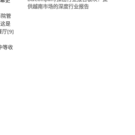
银幕更
供越南市场的深度行业报告
和影院管
。这是
餐厅
[9]
中等收