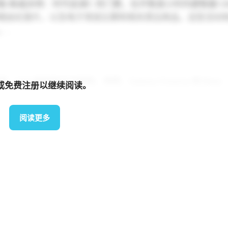
《泰勒·斯威夫特：时代巡演》的门票，在开售首小时内便售罄130
演唱会纪录片，以及电子竞技比赛和相关周边商品。这些活动
。.
 影院和乐天影院。然而，Galaxy Cinema 和 Beta
或免费注册以继续阅读。
量和扩大运营规模的方法。
阅读更多
Media宣布成立合资企业，计划到2035年投资5万亿越南盾建设
牌为永旺Beta影院，首家影院计划于2025年开业。.
[14]
y Cinema）与三星签署战略合作协议，旨在通过专业的显示解决方案
星的LED和LCD屏幕上看到热门影片和新片的资讯。此外
的屏幕上欣赏电影。.
[15]