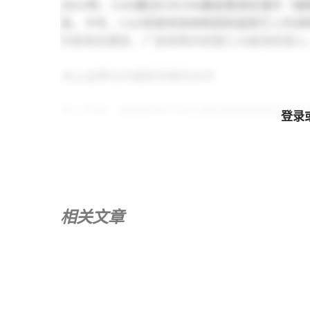
2023年，CGV通过ICECON展会售卖纪录片
张。今年，CGV将继续放映韩国和越南艺人的
升影院在票房、广告和特许经营三大板块的收入
本土品牌与外国投资者的合作
如上所述，越南影院市场主要由两家韩国品牌占据：CGV
登录
Cinema 等越南品牌正在努力寻找提高影院质
– 2024年8月初，永旺娱乐（日本）和Beta 
影院。该合作旨在开发和运营50家高端电影院，品
2024年3月，Galaxy Studio（Galax
相关文章
术产品提升观影体验。顾客进入影院后，即可在三
还可以通过自助售票机轻松购票，或在色彩鲜艳
投资者需考虑的关键因素
了解竞争对手，增强竞争力