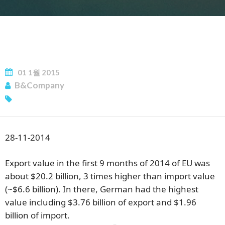
01
1월
2015
B&Company
뉴스레터 구독
28-11-2014
Export value in the first 9 months of 2014 of EU was
about $20.2 billion, 3 times higher than import value
(~$6.6 billion). In there, German had the highest
value including $3.76 billion of export and $1.96
billion of import.