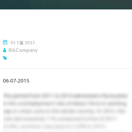
뉴스레터 구독
01
1월
2015
B&Company
06-07-2015
The period from 2011 to 2014 witnessed a fluctuation
in the unemployment rate of labour force in working
age in urban area in the whole country. In 2012, the
rate decreased by 11% compared to that of 2011
(3.6%), and then rose back to 3.59% in 2013.