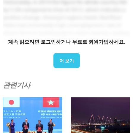
Fortunately, in 2014 the figure for whole country fell
by 5.5% compared to that of 2013, which indicates a
positive change. Among 6 regions listed, Red River
Delta had remarkably high unemployment rate of
labour force in working age in urban country, ranking
number 1 in 2013 and 2014. The rate for North
계속 읽으려면 로그인하거나 무료로 회원가입하세요.
Central and Central coastal areas, though always
higher than that of the whole country, was on
더 보기
downward trend of 0.1%/year since 2012.
출처: 통계청
B&Company Vietnam에서 통합한 데이터
관련기사