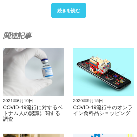
りすることで、事業を維持しようとしています。多くの
店主によると、オンライン注文の数が急増しています。
続きを読む
一方、レモングラス、レモン、ハチミツ、ウコン、黒ニ
ンニクなどのオーガニック食品や「免疫力を高める」製
関連記事
品を提供するビジネスは繁盛しています。一部の不動産
所有者は、賃料を20%から40%に引き下げることを検討
しています。Vincom Retail JSCは最近、テナントを支援
するために1,300万米ドルの基金を発表しました。しか
し、すでにこの経済危機で損失を被ったテナントもいま
す。ホーチミン市では多くの企業が賃貸契約を解除しま
した。計画投資省によると、新型コロナウイルス感染症
（COVID-19）の流行の影響により、消費者は公共の場
での買い物を避けており、2020年2月の小売総売上高と
2021年6月10日
2020年9月15日
消費者サービス収入は前月比7.9%減少しました。Now
COVID-19流行に対するベ
COVID-19流行中のオンラ
トナム人の認識に関する
イン食料品ショッピング
やBeなどの一部の配達プラットフォームは、配達員が
調査
顧客に代わって買い物に行く機能を推進し、導入しまし
た。