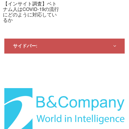
【インサイト調査】ベト
ナム人はCOVID-19の流行
にどのように対応してい
るか
サイドバー:
写真提供：VnExpress
花卉農家も予想通り影響を受けています。祭りの行事、
寺院、仏塔などがすべて中止または閉鎖されたため、花
卉の需要は大幅に減少しています。また、人々が経済に
悪影響を及ぼす疫病への懸念から、出費を抑え始めてい
ることも影響しています。ハノイ最大の花卉村であるタ
イトゥーの花卉農家によると、ほとんどの花の購買力は
昨年と比べて30～40%減少しました。