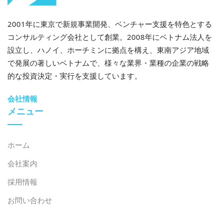
2019年、ベトナムの対中輸入額は総輸入額の38.7%を
2001年に東京で新規事業開発、ベンチャー支援を特色とする
占めました。春節（旧正月）後も、ほとんどの中国工場
コンサルティング会社として創業。2008年にベトナム法人を
は稼働を再開しておらず、繊維や履物など、ベトナム国
設立し、ハノイ、ホーチミンに拠点を構え、東南アジア地域
内の多くの製品の生産に必要な資材が不足しています。
で発展の著しいベトナムで、様々な業界・業種の企業の戦略
中国で感染拡大が始まった後、多くのベトナムの繊維・
的な投資決定・実行を支援しています。
電気機械企業は、中国に代わるサプライヤーを探すた
め、日本と韓国の2カ国に目を向けました。しかし、現
会社情報
在、これら2カ国でCOVID-19の感染拡大が深刻化してい
メニュー
るため、多くの企業は途方に暮れています。十分な消費
者もサプライヤーもいないため、多くの工場は従業員に
ホーム
毎月約11%日もの休暇を与えざるを得ません。
会社案内
However, not every industry is influenced
採用情報
pessimistically. China again is the world’s main wood
manufacturers. Most of the wood furniture factories
お問い合わせ
in this country have not yet worked back, or are