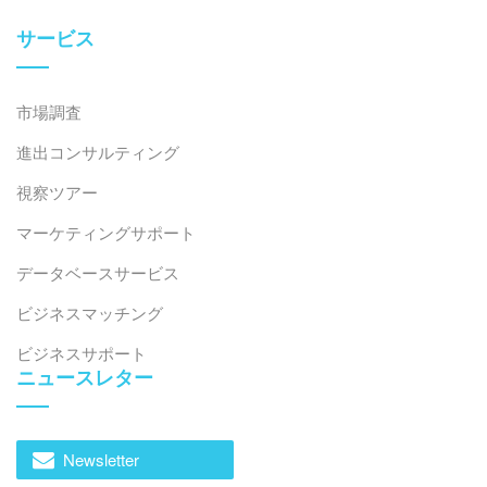
operating in moderation. Therefore, big customers in
the USA, Europe, Australia, Japan, etc. are interested
サービス
in finding a replacement market, in Southeast Asia in
general and Vietnam in particular. The CPTPP and
市場調査
EVFTA agreements will go into operation soon, it is
going to increase connectivity and preferential tariffs
進出コンサルティング
between Vietnam and many countries around the
視察ツアー
world, expanding Vietnam’s export markets for
timber.
マーケティングサポート
データベースサービス
ベトナムは強力な対策により、6月3日まで感染拡大をう
まく抑制していましたが、ハノイで最初の感染者が確認
ビジネスマッチング
され、クアンニン省、フエ省、クアンチ省、ダナン省、
ビジネスサポート
ニャチャン省、ホーチミン省にそれぞれ15人ずつ均等に
ニュースレター
感染が広がりました。これらの地域のほとんどの学校
は、状況の変化を受けて、緊急に再び休校を発表しまし
た。まだ回復していない航空産業と観光産業は、今、よ
Newsletter
り大きな損失に直面しています。ベトナムはこれまでに