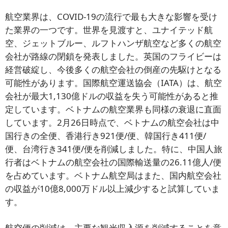
航空業界は、COVID-19の流行で最も大きな影響を受け
た業界の一つです。世界を見渡すと、ユナイテッド航
空、ジェットブルー、ルフトハンザ航空など多くの航空
会社が路線の閉鎖を発表しました。英国のフライビーは
経営破綻し、今後多くの航空会社の倒産の先駆けとなる
可能性があります。国際航空運送協会（IATA）は、航空
会社が最大1,130億ドルの収益を失う可能性があると推
定しています。ベトナムの航空業界も同様の衰退に直面
しています。2月26日時点で、ベトナムの航空会社は中
国行きの全便、香港行き921便/便、韓国行き411便/
便、台湾行き341便/便を削減しました。特に、中国人旅
行者はベトナムの航空会社の国際輸送量の26.11億人/便
を占めています。ベトナム航空局はまた、国内航空会社
の収益が10億8,000万ドル以上減少すると試算していま
す。
航空便の削減は、主要な観光収入源を削減することを意