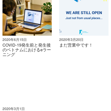
多くの学校や大学が旧正月前から臨時休校となってい
る。学校活動の複雑化や幼児の自己予防に関する知識不
足による感染拡大への懸念から、多くの学校は3月中旬
まで休校を継続し、オンライン学習プラットフォームを
試験的に導入している。3月3日、150の私立教育機関が
首相や各省庁に対し、現在の危機的状況を乗り越えるた
2020年6月15日
2020年3月20日
COVID-19発生前と発生後
まだ営業中です！
めの支援を緊急要請した。さもなければ、収支の不均衡
のベトナムにおけるeラー
により90%の施設が倒産することになる。幼稚園制度で
ニング
は、数百の施設が倒産すれば、見捨てられた子どもたち
が放置され、親の仕事にも影響が出る。さらに、語学セ
ンターや私立学校が閉鎖されれば、数兆ドンの損失とな
り、教師や職員を含む数千人の労働者が職を失うことに
なる。
2020年3月1日