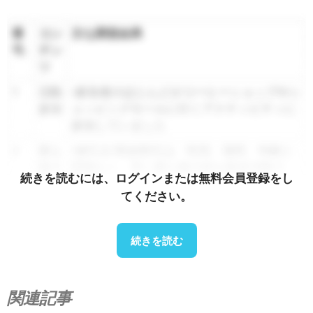
番
コン
主な調査結果
号.
テン
ツ
1
活動
•参加者のほとんどがコーヒーショップやシ
参加
ョッピングモールに行くアクティビティに
参加していました
2
最も
•値引き/現金割引は、性別、場所、年齢に
魅力
関係なく、常に最も魅力的な販促活動で
続きを読むには、ログインまたは無料会員登録をし
的な
す。
てください。
プロ
モー
ショ
続きを読む
ン
3
製品
•ほとんどの人は、製品やサービスに関する
また
役立つメッセージを受け取りたい、または
関連記事
はサ
受け取りたくないと思っています。その中