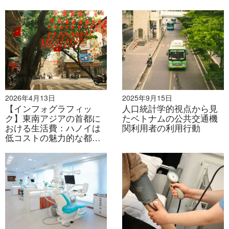
ービ
でも、店頭でのプロモーション/製品デモン
スの
ストレーションが最も好まれる選択肢で
広告
す。
4
広告
•「テレビ」は信頼できると考えられてお
チャ
り、役立つ広告チャネルを運んでいます。
ネル
「インターネット」は最も楽しく、娯楽的
評価
で、喜ばしいチャネルですが、「SMSメッ
2026年4月13日
2025年9月15日
セージ」は最も邪魔なチャネルです。
【インフォグラフィッ
人口統計学的視点から見
ク】東南アジアの首都に
たベトナムの公共交通機
おける生活費：ハノイは
関利用者の利用行動
低コストの魅力的な都市
として台頭
ベトナム生活習慣調査レポート2016の内部レポートは
以下から入手可能です。
こちらをご覧ください