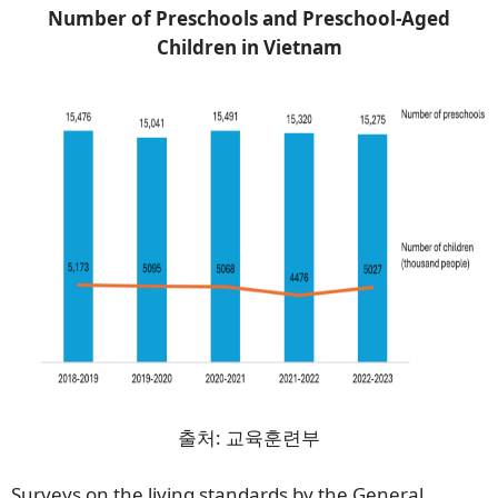
Number of Preschools and Preschool-Aged
Children in Vietnam
출처: 교육훈련부
Surveys on the living standards by the General