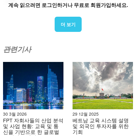
기준
몬테소리
증기
계속 읽으려면 로그인하거나 무료로 회원가입하세요.
아
Absolute
respect for
Children are
더 보기
문제 해결을 위
children’s
researchers,
한 학제 간 통
freedom and
capable and
합. 미래 기술
individual
curious. The
관련기사
핵심
세계에 적응할
potential.
environment
철학
수 있는 역량과
Children are
around them
사고력을 아이
seen as
acts as “the
들에게 부여합
creators of
third
니다.
their own
teacher.”
knowledge.
Learns and
explores with
30 3월 2026
29 12월 2025
children.
아이들이 스스
관찰하고, 환경
FPT 자회사들의 산업 분석
베트남 교육 시스템 설명
Record
로 해결책을 찾
및 사업 현황: 교육 및 통
을 준비하며,
및 외국인 투자자를 위한
교사
children’s
을 수 있도록 도
신을 기반으로 한 글로벌
기회
필요할 때만 개