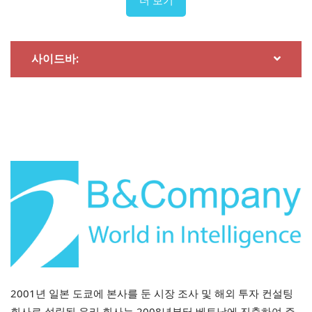
예시
예술 학교, 원
선샤인 메이플
베트남 몬테소
학교
더키즈 몬테소
베어 유치원
리 국제학교
리 유치원
(VMIS)
사이드바:
출처: B&Company 편집
M&A 물결: 대규모 자본이 시장으로 유
입
외국 투자자들은 개별 유치원뿐만 아니라 확장 가능성이
있는 체인이나 시스템, 또는 이미 유치원 프로그램을 운영
하는 K-12 교육 기관까지 점점 더 적극적으로 유치하고 있
습니다. 특히 몬테소리, 레지오 에밀리아, STEAM, 이중 언
어 프로그램과 같은 국제적인 교육 방식을 제공하는 유치
원 분야는 베트남 주요 도시의 중산층의 높은 수요에 힘입
어 외국 자본에 특히 매력적입니다. 투자 전략은 M&A(전
체 또는 과반수 지분 인수)부터 브랜드 공동 개발을 목표로
2001년 일본 도쿄에 본사를 둔 시장 조사 및 해외 투자 컨설팅
하는 사모펀드와 같은 전략적 투자까지 다양합니다.
회사로 설립된 우리 회사는 2008년부터 베트남에 진출하여 주