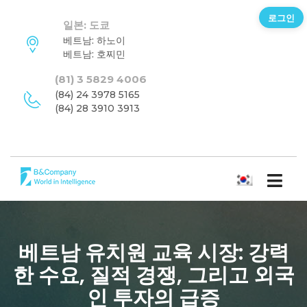
로그인
일본: 도쿄
베트남: 하노이
베트남: 호찌민
(81) 3 5829 4006
(84) 24 3978 5165
(84) 28 3910 3913
한국어
베트남 유치원 교육 시장: 강력
한 수요, 질적 경쟁, 그리고 외국
인 투자의 급증