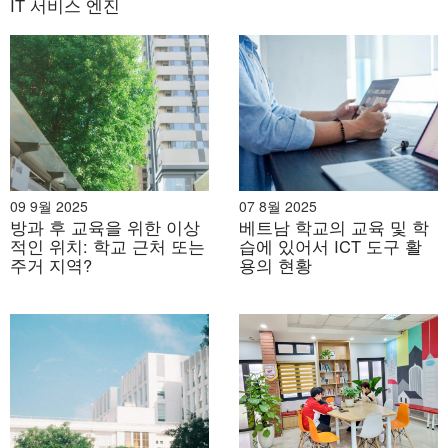
의 역
learning
전과제와 개방
IT 서비스 엔진
입합니다. 지식
할
processes to
형 질문을 제시
을 강요하지 않
understand
하고, 자원을 제
습니다.
and
공합니다.
encourage
them.
명확한 목표를
어린이가 연습
지닌 과학적으
하고 실험할 수
로 설계된 몬테
있는 간단한 도
09 9월 2025
07 8월 2025
방과 후 교육을 위한 이상
베트남 학교의 교육 및 학
환경
소리 도구는 어
재활용 및 천
구(종이, 가위)
적인 위치: 학교 근처 또는
습에 있어서 ICT 도구 활
및 재
린이가 독립적
연 소재를 사
부터 복잡한 도
주거 지역?
용의 현황
료
으로 사용할 수
용합니다.
구(회로, 로봇)
있도록 깔끔하
까지 다양한 도
게 정리되어 있
구와 재료를 제
습니다.
공합니다.
맞춤형 학습.
아이들은 자유
롭게 활동을 선
Project-