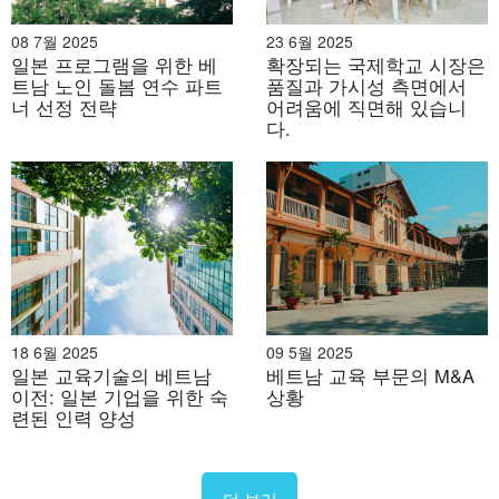
택하고 자신의
based
문제 기반 학습.
속도에 맞춰 학
learning.
08 7월 2025
23 6월 2025
아이들은 팀을
일본 프로그램을 위한 베
확장되는 국제학교 시장은
접근
습합니다. 연령
Long-term
이루어 실생활
트남 노인 돌봄 연수 파트
품질과 가시성 측면에서
하다
대가 섞인 수업
projects arise
의 문제를 해결
너 선정 전략
어려움에 직면해 있습니
이라 나이가 많
from
다.
합니다.
은 아이들이 어
children’s
린 아이들을 도
curiosity.
울 수 있습니
다.
독립적이고, 규
협력, 의사소
비판적 사고력,
율적이며, 자신
통, 유연한 문
논리력, 팀워크
감이 넘치고,
제 해결 능력
기술을 갖추고
출력
집중력이 뛰어
을 갖춘 창의
과학과 기술에
18 6월 2025
09 5월 2025
목표
나고 학습을 좋
적이고 상상력
대한 탄탄한 기
일본 교육기술의 베트남
베트남 교육 부문의 M&A
이전: 일본 기업을 위한 숙
상황
아하는 아이들
이 풍부한 어
초를 갖춘 어린
련된 인력 양성
입니다.
린이입니다.
이입니다.
사쿠라 몬테소
오로라 국제
리 국제학교,
더 보기