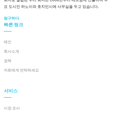
요 도시인 하노이와 호치민시에 사무실을 두고 있습니다.
베트남 유치원 M&A 거래
탐구하다
빠른 링크
거래 이름
날짜
미취학 아동 설명
Nutifood는 미취학 아동 프로그
Nutifood –
메인
2024
램(18개월~5세)을 갖춘 국제 시
Anne Hill
년 8
스템인 Anne Hill에 투자하여 영
International
회사소개
월
양과 교육을 결합한 조기 교육 네
School
트워크를 확대합니다.
경력
국제적인 사모펀드가 3~11세 어
저희에게 연락하세요
엑셀시어 캐피
린이를 위한 조기 및 이중 언어
2024
털(홍콩) – 카
교육 센터를 포함하는 Kapla
년 4
플라 에듀케이
Education에 투자했으며, 특히
서비스
월
션
미취학 아동 교육에 전략적으로
중점을 두고 있습니다.
시장 조사