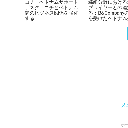
コチ・ベトナムサポート
繊維分野における
デスク：コチとベトナム
プライヤーとの連
間のビジネス関係を強化
る：B&Compan
する
を受けたベトナム
VIATT 2026へ
加（パート2）
メ
ホ