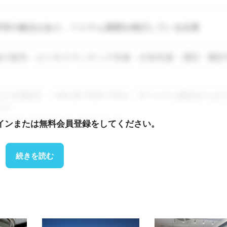
所等の拠点があり、ベトナム展開を検討している企業
報の提供・ビジネスマッチング支援・出張支援・通訳・翻訳
る場合】：+84-28-7303-7354 – 【ベトナム国内からか
54
rtdesk-vietnam@b-company.jp
インまたは無料会員登録をしてください。
ージをご確認ください。
shiga.lg.jp/zigyousya/shien/syoukouroudou/345188.html
続きを読む