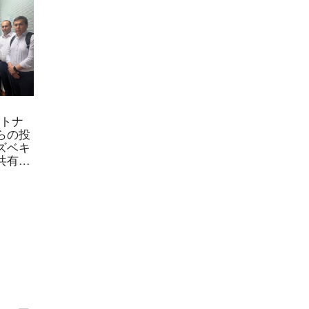
ベトナ
らの投
ズベキ
共有し