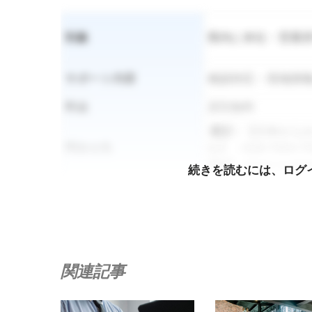
対象
県内に本社・営業
サポート内容
相談対応・現地情
料金
原則無料
電話
：
【日本からかけ
問合せ先
合】：028-7303-73
Mail
：shiga-suppo
続きを読むには、ログ
滋賀県のホームペ
詳細
https://www.pref.
関連記事