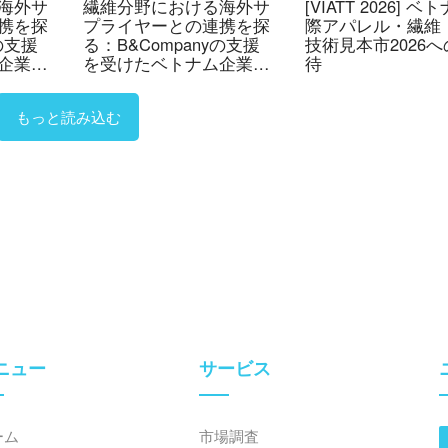
海外サ
繊維分野における海外サ
[VIATT 2026] 
携を探
プライヤーとの連携を探
際アパレル・繊維
yの支援
る：B&Companyの支援
技術見本市2026
企業の
を受けたベトナム企業の
待
の戦略的参
VIATT 2026への戦略的参
加（パート1）
もっと読み込む
ニュー
サービス
ーム
市場調査