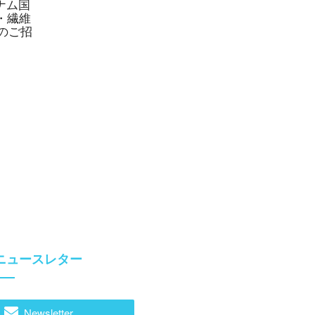
ベトナム国
・繊維
へのご招
ニュースレター
Newsletter