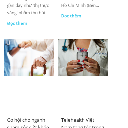
gần đây như 'thị thực
Hồ Chí Minh (Bến
vàng' nhằm thu hút
Thành – Suối Tiên) là
Đọc thêm
giới tinh hoa toàn cầu,
bước chuyển mình
Đọc thêm
Việt Nam đang thể
trong quá trình phát
hiện sự cởi mở với
triển cơ sở hạ tầng
nhân tài và đầu tư
giao thông đô thị.
nước ngoài.
Cơ hội cho ngành
Telehealth Việt
chăm sóc sức khỏe
Nam tăng tốc trong