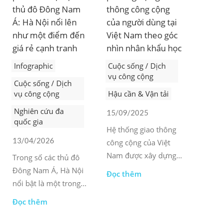
thủ đô Đông Nam
thông công cộng
Á: Hà Nội nổi lên
của người dùng tại
như một điểm đến
Việt Nam theo góc
giá rẻ cạnh tranh
nhìn nhân khẩu học
Infographic
Cuộc sống / Dịch
vụ công cộng
Cuộc sống / Dịch
vụ công cộng
Hậu cần & Vận tải
Nghiên cứu đa
15/09/2025
quốc gia
Hệ thống giao thông
13/04/2026
công cộng của Việt
Nam được xây dựng
Trong số các thủ đô
với xe buýt là xương
Đông Nam Á, Hà Nội
Đọc thêm
sống, đóng vai trò là
nổi bật là một trong
phương tiện chính để
những thành phố có
Đọc thêm
vận chuyển hành
chi phí sinh hoạt phải
khách trong đô thị.
chăng nhất, với mức