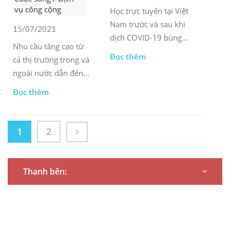
vụ công cộng
Học trực tuyến tại Việt
Nam trước và sau khi
15/07/2021
dịch COVID-19 bùng
Nhu cầu tăng cao từ
phát
Đọc thêm
cả thị trường trong và
ngoài nước dẫn đến
sự tăng trưởng mạnh
Đọc thêm
mẽ của ngành nha
khoa Việt Nam
1
2
Thanh bên: