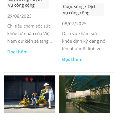
vụ công cộng
Cuộc sống / Dịch
vụ công cộng
29/08/2025
08/07/2025
Chi tiêu chăm sóc sức
khỏe tư nhân của Việt
Dịch vụ khám sức
Nam dự kiến sẽ tăng
khỏe định kỳ đang nổi
trưởng mạnh mẽ nhờ
lên như một lĩnh vực
Đọc thêm
đầu tư nước ngoài
có tiềm năng phát
Đọc thêm
thúc đẩy sự cải thiện
triển mạnh mẽ, mở ra
nhanh chóng.
cơ hội cho các doanh
nghiệp chăm sóc sức
khỏe.