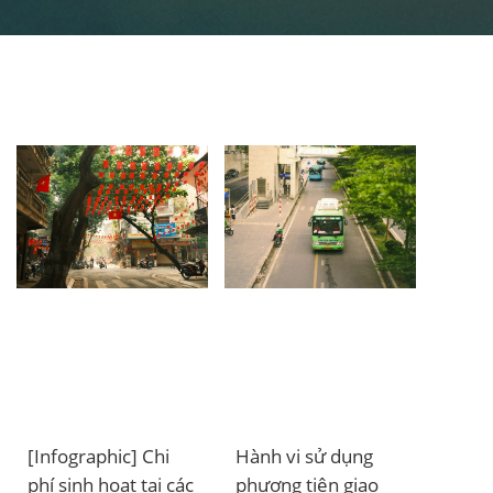
[Infographic] Chi
Hành vi sử dụng
phí sinh hoạt tại các
phương tiện giao
ĐĂNG KÝ NHẬN BẢN TIN