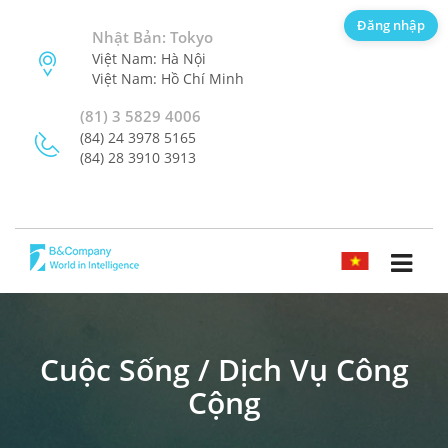
Đăng nhập
Nhật Bản: Tokyo
Việt Nam: Hà Nội
Việt Nam: Hồ Chí Minh
(81) 3 5829 4006
(84) 24 3978 5165
(84) 28 3910 3913
TIẾNG VIỆT
Cuộc Sống / Dịch Vụ Công
Cộng