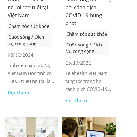
người cao tuổi tại
bối cảnh dịch
Việt Nam
COVID-19 bùng
phát
Chăm sóc sức khỏe
Chăm sóc sức khỏe
Cuộc sống / Dịch
vụ công cộng
Cuộc sống / Dịch
vụ công cộng
08/10/2024
15/10/2021
Tính đến năm 2023,
Việt Nam ước tính có
Telehealth Việt Nam
100,3 triệu người, là
tăng tốc trong bối
quốc gia đông dân
cảnh dịch COVID-19
Đọc thêm
thứ ba ở Đông Nam Á
bùng phát
Đọc thêm
(sau Indonesia và
Philippines) và đứng
thứ 15 trên thế giới.