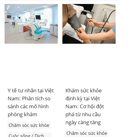
chi tiêu bình quân
hàng tháng là 602
USD/người.
Y tế tư nhân tại Việt
Khám sức khỏe
Nam: Phân tích so
định kỳ tại Việt
sánh các mô hình
Nam: Cơ hội đột
phòng khám
phá từ nhu cầu
ngày càng tăng
Chăm sóc sức khỏe
Chăm sóc sức khỏe
Cuộc sống / Dịch