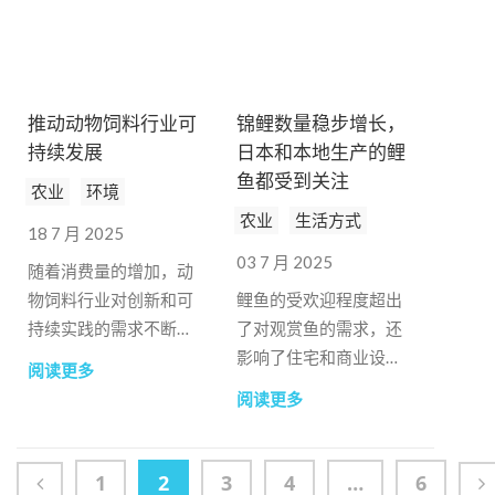
推动动物饲料行业可
锦鲤数量稳步增长，
持续发展
日本和本地生产的鲤
鱼都受到关注
农业
环境
农业
生活方式
18 7 月 2025
03 7 月 2025
随着消费量的增加，动
物饲料行业对创新和可
鲤鱼的受欢迎程度超出
持续实践的需求不断增
了对观赏鱼的需求，还
加。
影响了住宅和商业设施
阅读更多
的空间设计。
阅读更多
1
2
3
4
…
6