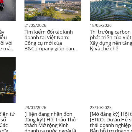
21/05/2026
18/05/2026
áy
Tìm kiếm đối tác kinh
Thị trường carbon
iều
doanh tại Việt Nam:
phát triển của Việ
ối với
Công cụ mới của
Xây dựng nền tản
xe máy
B&Company giúp bạn
lý và thể chế
tìm và xác minh đối tác
kinh doanh tại Việt Nam.
23/01/2026
23/10/2025
điện tử
[Hiện đang nhận đơn
[Mở đăng ký] Hội 
 số
đăng ký!] Hội thảo Thử
JETRO: Dự án Hệ s
Các
thách Mở rộng Kinh
thái doanh nghiệp
ghĩa
doanh ra nước ngoài lần
Bản hỗ trợ doanh 