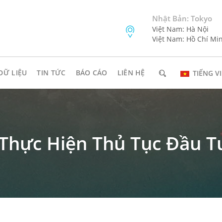
Nhật Bản: Tokyo
Việt Nam: Hà Nội
Việt Nam: Hồ Chí Mi
DỮ LIỆU
TIN TỨC
BÁO CÁO
LIÊN HỆ
TIẾNG VI
hực Hiện Thủ Tục Đầu Tư