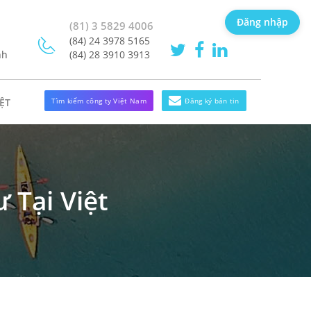
Đăng nhập
(81) 3 5829 4006
(84) 24 3978 5165
nh
(84) 28 3910 3913
Tìm kiếm công ty Việt Nam
Đăng ký bản tin
ỆT
 Tại Việt