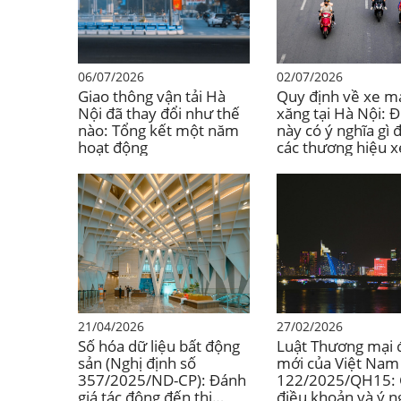
06/07/2026
02/07/2026
Giao thông vận tải Hà
Quy định về xe m
Nội đã thay đổi như thế
xăng tại Hà Nội: Đ
nào: Tổng kết một năm
này có ý nghĩa gì đ
hoạt động
các thương hiệu 
Nhật Bản?
21/04/2026
27/02/2026
Số hóa dữ liệu bất động
Luật Thương mại 
sản (Nghị định số
mới của Việt Nam
357/2025/ND-CP): Đánh
122/2025/QH15: 
giá tác động đến thị
điều khoản và ý n