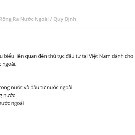
Rộng Ra Nước Ngoài
/
Quy Định
ĐĂNG KÝ NHẬN BẢN TIN
biểu liên quan đến thủ tục đầu tư tại Việt Nam dành cho
 ngoài.
rong nước và đầu tư nước ngoài
ng nước
nước ngoài