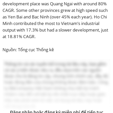
development place was Quang Ngai with around 80%
CAGR. Some other provinces grew at high speed such
as Yen Bai and Bac Ninh (over 45% each year). Ho Chi
Minh contributed the most to Vietnam’s industrial
output with 17.3% but had a slower development, just
at 18.81% CAGR.
Nguồn: Tổng cục Thống kê
Thông tin và các tuyên bố trong tài liệu này, bao gồm
cả các ý kiến được nêu ra, đều dựa trên các nguồn
được cho là đáng tin cậy, nhưng tính chính xác, đầy đủ
hoặc đúng đắn của chúng không được đảm bảo. Công
ty B&Company Việt Nam không chịu bất kỳ trách
nhiệm nào đối với bất kỳ tổn thất trực tiếp hoặc gián
tiếp nào phát sinh từ việc sử dụng tài liệu này hoặc
nội dung của nó.
Đăng nhập hoặc đăng ký miễn phí để tiếp tục