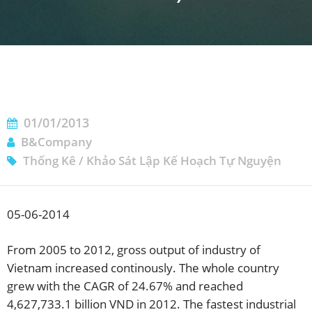
01/01/2013
ĐĂNG KÝ NHẬN BẢN TIN
B&Company
Thống Kê
/
Khảo Sát Lập Kế Hoạch Tự Nguyện
05-06-2014
From 2005 to 2012, gross output of industry of
Vietnam increased continously. The whole country
grew with the CAGR of 24.67% and reached
4,627,733.1 billion VND in 2012. The fastest industrial