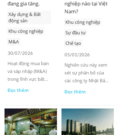
đang gia tăng.
nghiệp nào tại Việt
Nam?
Xây dựng & Bất
động sản
Khu công nghiệp
Khu công nghiệp
Sự đầu tư
M&A
Chế tạo
30/07/2026
05/01/2026
Hoạt động mua bán
Nghiên cứu này xem
và sáp nhập (M&A)
xét sự phân bố của
trong lĩnh vực bất
các công ty Nhật Bản
động sản công nghiệp
tại các khu công
Đọc thêm
Đọc thêm
đang gia tăng, mang
nghiệp trọng điểm
đến cho các nhà đầu
của Việt Nam và các
tư nước ngoài những
yếu tố chính ảnh
cơ hội đầu tư nhanh
hưởng đến lựa chọn
hơn và ít rủi ro hơn
địa điểm của họ.
trước đây.