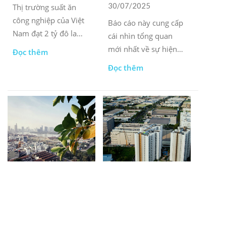
30/07/2025
Thị trường suất ăn
công nghiệp của Việt
Báo cáo này cung cấp
Nam đạt 2 tỷ đô la
cái nhìn tổng quan
Mỹ, đóng vai trò là
mới nhất về sự hiện
Đọc thêm
mạch máu thầm lặng
diện và phân bố của
Đọc thêm
thúc đẩy động lực
các công ty Nhật Bản
kinh tế của đất nước.
tại các khu công
nghiệp trên khắp Việt
Nam.