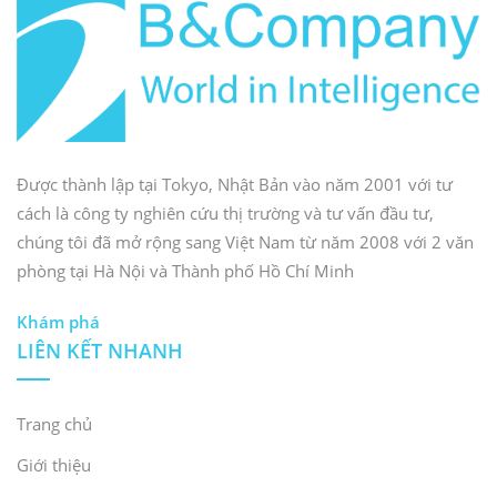
của chính phủ, một số
khu công nghiệp sinh
thái đã được thành
lập, đặc biệt là ở các
khu vực trọng điểm
như Đông Nam Bộ và
Được thành lập tại Tokyo, Nhật Bản vào năm 2001 với tư
Đồng bằng sông
cách là công ty nghiên cứu thị trường và tư vấn đầu tư,
Hồng. Chính phủ Việt
chúng tôi đã mở rộng sang Việt Nam từ năm 2008 với 2 văn
Nam đã tích hợp các
phòng tại Hà Nội và Thành phố Hồ Chí Minh
EIP vào các chiến lược
quốc gia, nhấn mạnh
Khám phá
vào tăng trưởng xanh
LIÊN KẾT NHANH
và phát triển bền
vững
Trang chủ
Giới thiệu