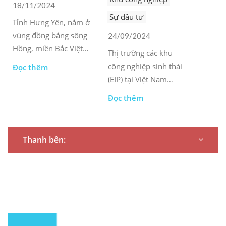
18/11/2024
Sự đầu tư
Tỉnh Hưng Yên, nằm ở
vùng đồng bằng sông
24/09/2024
Hồng, miền Bắc Việt
Thị trường các khu
Nam, có diện tích
công nghiệp sinh thái
Đọc thêm
khoảng 930km2 và là
(EIP) tại Việt Nam
nơi sinh sống của hơn
đang thu hút sự chú ý
Đọc thêm
1,2 triệu người. Vị trí
khi đất nước này tìm
thuận lợi này đã biến
cách cân bằng giữa
nơi đây thành một
quá trình công nghiệp
Thanh bên:
điểm quan trọng cho
hóa nhanh chóng với
đầu tư trong nước và
tính bền vững của
quốc tế.
môi trường. Được
thúc đẩy bởi nhận
thức ngày càng tăng
về các vấn đề môi
trường và sự hỗ trợ