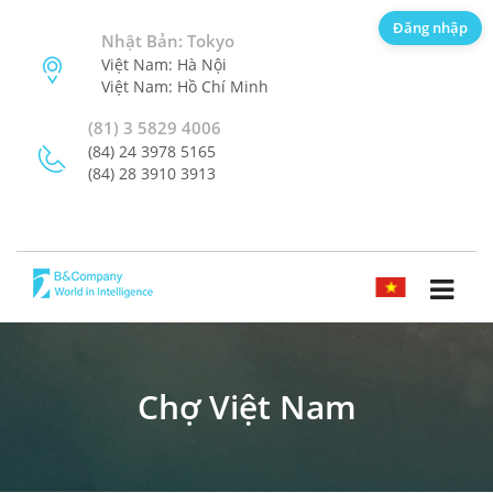
Đăng nhập
Nhật Bản: Tokyo
Việt Nam: Hà Nội
Việt Nam: Hồ Chí Minh
(81) 3 5829 4006
(84) 24 3978 5165
(84) 28 3910 3913
TIẾNG VIỆT
Chợ Việt Nam
ĐĂNG KÝ NHẬN BẢN TIN