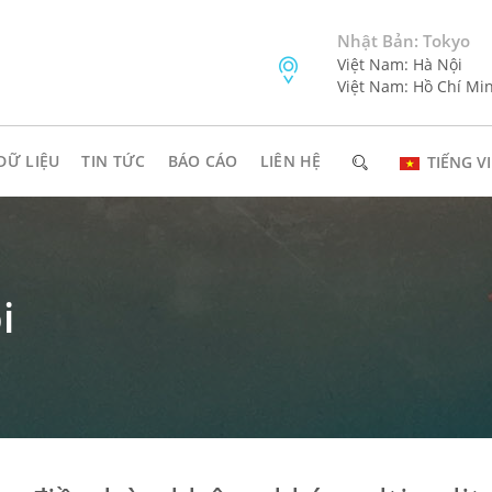
Nhật Bản: Tokyo
Việt Nam: Hà Nội
Việt Nam: Hồ Chí Mi
DỮ LIỆU
TIN TỨC
BÁO CÁO
LIÊN HỆ
TIẾNG VI
i
ĐĂNG KÝ NHẬN BẢN TIN