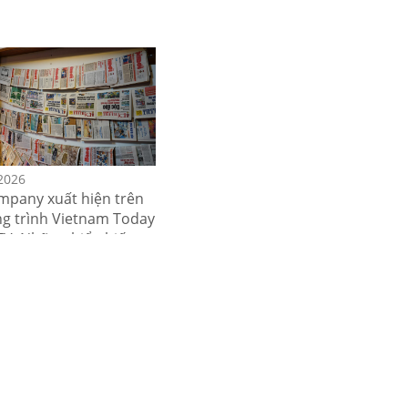
2026
pany xuất hiện trên
g trình Vietnam Today
TV: Những hiểu biết
c về thị trường nhà
 minh tại Việt Nam.