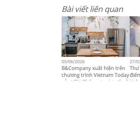
Bài viết liên quan
05/06/2026
27/0
B&Company xuất hiện trên
Thư 
chương trình Vietnam Today
điểm
của VTV: Thông tin chi tiết về
khôn
thị trường thiết bị gia dụng
từ N
tích hợp trí tuệ nhân tạo tại
Việt Nam.