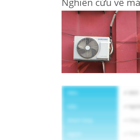
Nghiên cứu về máy
Năm
2023
Kiểu
Nghiê
Khách hàng
Công 
Ngành
Thiết