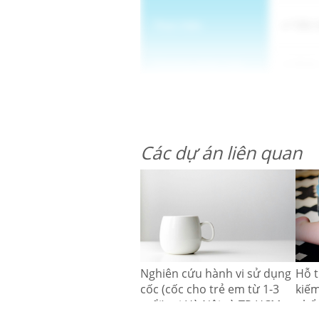
Thực hiện
Tiến 
Phương pháp luận
Khảo 
Các dự án liên quan
Nghiên cứu hành vi sử dụng
Hỗ t
cốc (cốc cho trẻ em từ 1-3
kiếm
tuổi) tại Hà Nội và TP.HCM
phẩm