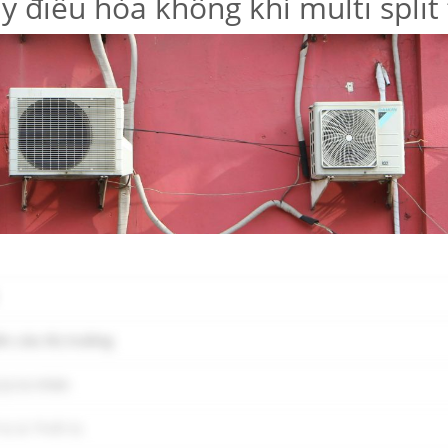
 điều hòa không khí multi split
n cứu thị trường
ty tư nhân
 bị & Thiết bị