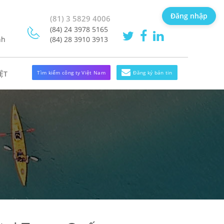
Đăng nhập
(81) 3 5829 4006
(84) 24 3978 5165
nh
(84) 28 3910 3913
Tìm kiếm công ty Việt Nam
Đăng ký bản tin
ỆT