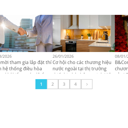
3/2026
26/01/2026
08/01/
mời tham gia lắp đặt thí
Cơ hội cho các thương hiệu
B&Com
 hệ thống điều hòa
nước ngoài tại thị trường
chươn
g khí kiểm soát độ ẩm
thiết bị nhà thông minh Việt
của V
hật Bản
Nam
sâu sắ
1
2
3
4
thông