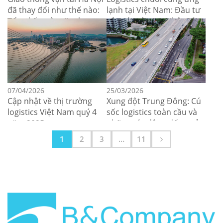
đã thay đổi như thế nào:
lạnh tại Việt Nam: Đầu tư
Tổng kết một năm hoạt
của các công ty Nhật Bản
động
và cơ hội mở rộng
07/04/2026
25/03/2026
Cập nhật về thị trường
Xung đột Trung Đông: Cú
logistics Việt Nam quý 4
sốc logistics toàn cầu và
năm 2025
những tác động đến quản
lý rủi ro đối với các doanh
1
2
3
…
11
nghiệp vận tải và logistics
của Việt Nam.