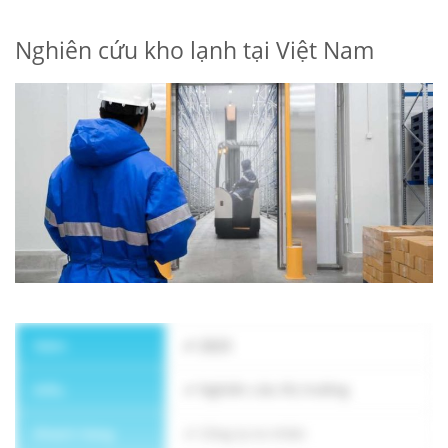
Nghiên cứu kho lạnh tại Việt Nam
ĐĂNG KÝ NHẬN BẢN TIN
Năm
2023
Kiểu
Nghiên cứu thị trường
Khách hàng
Công ty tư nhân