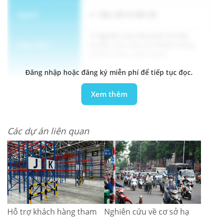
Ngành
Hậu cần & Vận tải
Nghiên cứu kho lạnh về tiêu
Thực hiện
chuẩn, nhu cầu của khách hàng
và tình hình cạnh tranh
Đăng nhập hoặc đăng ký miễn phí để tiếp tục đọc.
Phương pháp
IDI
luận
Xem thêm
Các dự án liên quan
Hỗ trợ khách hàng tham
Nghiên cứu về cơ sở hạ