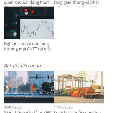
quan kho bãi đang hoạt
tầng giao thông và phát
động tại Đà Nẵng
triển công nghệ tại Việt
Nam
Nghiên cứu về nền tảng
thương mại CNTT tại Việt
Nam
Bài viết liên quan
06/07/2026
11/06/2026
Giao thông vận tải Hà Nội
Logistics chuỗi cung ứng