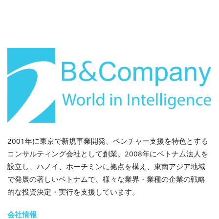
*注: 実際の展示会情報は変更になる場合があります。詳
細については主催者に直接お問い合わせいただくか、
B&Company までお問い合わせください。
* この記事の情報を引用する場合は、著作権を尊重する
ため、出典と元の記事へのリンクを明記してくださ
い。.
B&カンパニー
2008年よりベトナムで市場調査を専門とする初の日本
2001年に東京で新規事業開発、ベンチャー支援を特色とする
企業として、業界レポート、業界インタビュー、消費
コンサルティング会社として創業。2008年にベトナム法人を
者調査、ビジネスマッチングなど、幅広いサービスを
設立し、ハノイ、ホーチミンに拠点を構え、東南アジア地域
提供しています。さらに、ベトナム国内の90万社以上
で発展の著しいベトナムで、様々な業界・業種の企業の戦略
の企業を網羅したデータベースを構築し、パートナー
的な投資決定・実行を支援しています。
企業の探索や市場分析にご活用いただけるようになり
ました。.
会社情報