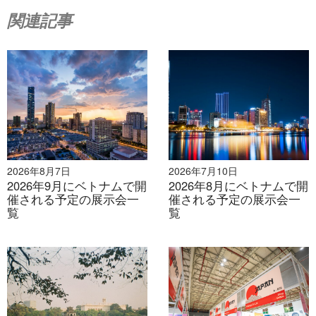
主催者:
コネクト・エキスポジション・ア
関連記事
ジア
サイズ：
100社以上の出展者（2024年）
接触：
メールアドレス:
marketing@connectexposition.com | 電
話: (+84) 355-371-998
リンク：
https://www.co-ref.com/hanoi
2026年8月7日
2026年7月10日
2026年9月にベトナムで開
2026年8月にベトナムで開
催される予定の展示会一
催される予定の展示会一
覧
覧
10月1日～3日 | ホーチミン市 | METALEX ベト
ナム 2025
10月1日～4日 | ホーチミン市 | VIBE 2025 - ベ
トナムインテリア＆ビルド展示会