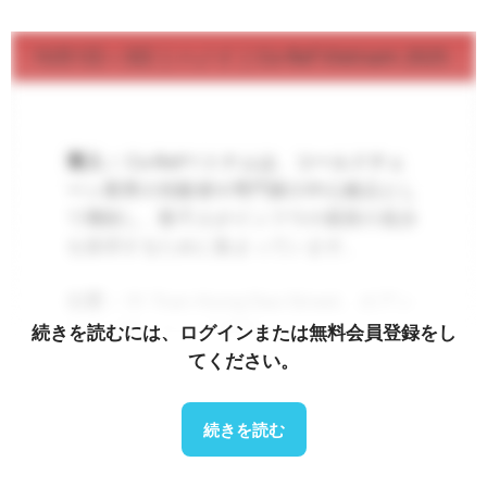
.
10月1日～3日 | ハノイ | Co-Ref Vietnam 2025
導入：
Co-Refベトナムは、コールドチェ
ーン業界の先駆者や専門家の中心拠点とし
て機能し、数千人がインフラの最新の進歩
を探求するために集まっています。
位置：
91 Tran Hung Dao Street、ホアン
キエム区、ハノイ (ICE)
続きを読むには、ログインまたは無料会員登録をし
てください。
展示品：
冷凍技術メーカー、冷蔵施設、
温度監視および制御ソリューション、
続きを読む
HVAC など。