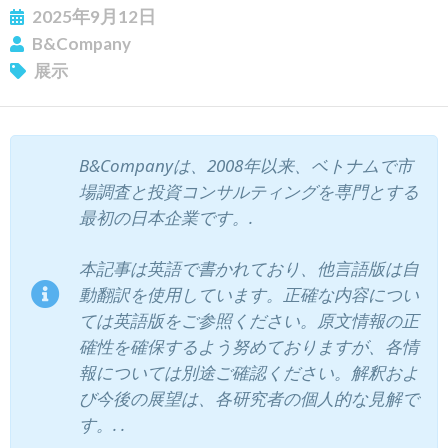
2025年9月12日
B&Company
展示
B&Companyは、2008年以来、ベトナムで市
場調査と投資コンサルティングを専門とする
最初の日本企業です。.
本記事は英語で書かれており、他言語版は自
動翻訳を使用しています。正確な内容につい
ては英語版をご参照ください。原文情報の正
確性を確保するよう努めておりますが、各情
報については別途ご確認ください。解釈およ
び今後の展望は、各研究者の個人的な見解で
す。.
.