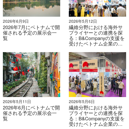
10月8日～10日 |ホーチミン市 |グローテック
ベトナム 2025 (ホーチミン)
2026年6月9日
2026年5月12日
2026年7月にベトナムで開
繊維分野における海外サ
催される予定の展示会一
プライヤーとの連携を探
10月8日～10日 |ホーチミン市 |フードテック
覧
ベトナム 2025 (HCM)
る：B&Companyの支援を
受けたベトナム企業の
VIATT 2026への戦略的参
10月10日 | 全国 | 全国デジタル変革デー
加（パート2）
10月15日～17日 |ブンタウ | OGAV 2025 - 石
油・ガスベトナム
10月15日～18日 | ホーチミン市 | VTG 2024 -
ベトナム繊維・衣料品見本市
2026年5月11日
2026年5月6日
2026年6月にベトナムで開
繊維分野における海外サ
10月18日～21日 | ホーチミン市 | ライフスタイ
催される予定の展示会一
プライヤーとの連携を探
ル・ベトナム2025
覧
る：B&Companyの支援を
受けたベトナム企業の