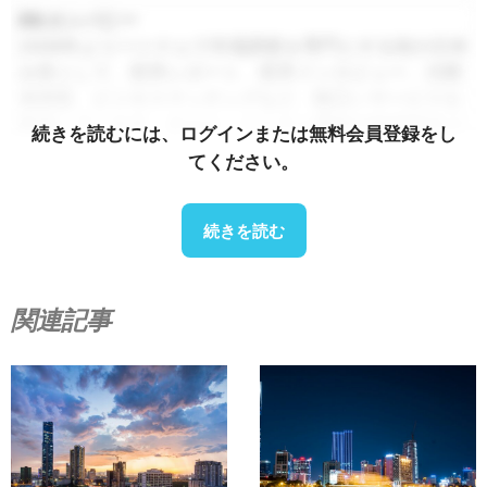
B&カンパニー
2008年よりベトナムで市場調査を専門とする初の日本
企業として、業界レポート、業界インタビュー、消費
者調査、ビジネスマッチングなど、幅広いサービスを
提供しています。さらに、ベトナム国内の90万社以上
続きを読むには、ログインまたは無料会員登録をし
の企業を網羅したデータベースを構築し、パートナー
てください。
企業の探索や市場分析にご活用いただけるようになり
ました。.
続きを読む
ご不明な点がございましたら、お気軽にお問い合わせ
ください。.
関連記事
info@b-company.jp
+ (84) 28 3910 3913