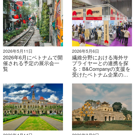
加（パート2）
2026年5月11日
2026年5月6日
2026年6月にベトナムで開
繊維分野における海外サ
催される予定の展示会一
プライヤーとの連携を探
覧
る：B&Companyの支援を
受けたベトナム企業の
VIATT 2026への戦略的参
加（パート1）
2026年4月14日
2026年3月9日