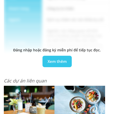
Khách hàng
Công ty tư nhân
Ngành
Dịch vụ chăm sóc sức khỏe & y tế
Nghiên cứu tổng quan về tình
hình nhượng quyền thương mại
tại Việt Nam và ứng viên tiềm
Thực hiện
năng của nhượng quyền thương
Đăng nhập hoặc đăng ký miễn phí để tiếp tục đọc.
mại trong ngành chăm sóc người
cao tuổi
Xem thêm
Phương pháp
Thông tin thị trường & pháp lý
luận
Các dự án liên quan