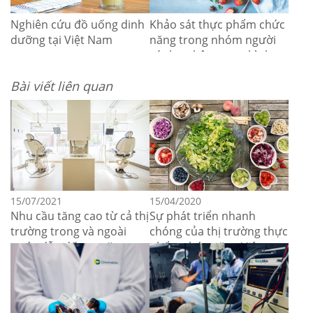
Nghiên cứu đồ uống dinh
Khảo sát thực phẩm chức
dưỡng tại Việt Nam
năng trong nhóm người
có thu nhập trung bình
khá tại Hà Nội và TP.HCM
Bài viết liên quan
15/07/2021
15/04/2020
Nhu cầu tăng cao từ cả thị
Sự phát triển nhanh
trường trong và ngoài
chóng của thị trường thực
nước dẫn đến sự tăng
phẩm chức năng Việt
trưởng mạnh mẽ của
Nam
ngành nha khoa Việt Nam