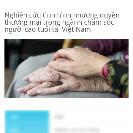
Nghiên cứu tình hình nhượng quyền
ĐĂNG KÝ NHẬN BẢN TIN
thương mại trong ngành chăm sóc
người cao tuổi tại Việt Nam
Năm
2022
Kiểu
Nghiên cứu thị trường