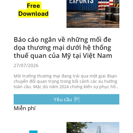
Báo cáo ngắn về những mối đe
dọa thương mại dưới hệ thống
thuế quan của Mỹ tại Việt Nam
27/07/2026
Môi trường thương mại đang trải qua một giai đoạn
chuyển đổi quan trọng trong bối cảnh các xu hướng
toàn cầu. Mặc dù năm 2024 chứng kiến sự phục hồi
mạnh mẽ, việc áp thuế trả đũa của Mỹ vào năm 2025
đã gây ra sự gián đoạn ngay lập tức, làm lộ ra những
Yêu cầu
điểm yếu về cấu trúc trong nền kinh tế định hướng
Miễn phí
xuất khẩu.