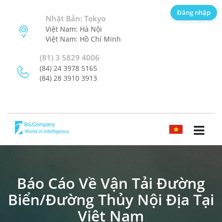
Đăng nhập
Nhật Bản: Tokyo
Việt Nam: Hà Nội
Việt Nam: Hồ Chí Minh
(81) 3 5829 4006
(84) 24 3978 5165
(84) 28 3910 3913
TIẾNG VIỆT
Báo Cáo Về Vận Tải Đường
Biển/đường Thủy Nội Địa Tại
Việt Nam