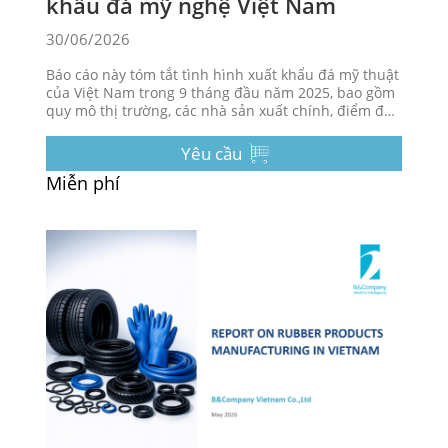
khẩu đá mỹ nghệ Việt Nam
30/06/2026
Báo cáo này tóm tắt tình hình xuất khẩu đá mỹ thuật
của Việt Nam trong 9 tháng đầu năm 2025, bao gồm
quy mô thị trường, các nhà sản xuất chính, điểm đến
xuất khẩu, đặc điểm thương mại và các xu hướng
chính định hình ngành công nghiệp này.
Yêu cầu
Miễn phí