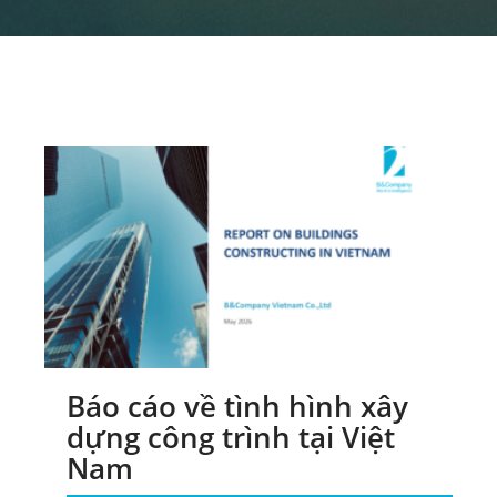
ĐĂNG KÝ NHẬN BẢN TIN
Báo cáo về tình hình xây
dựng công trình tại Việt
Nam