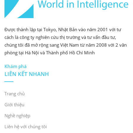
24-26 tháng 6 | TP HCM | Vietbuild HCM 2026
(Giai đoạn 1)
Được thành lập tại Tokyo, Nhật Bản vào năm 2001 với tư
24-26 tháng 6 | TP.HCM | Truyền thông CNTT
Việt Nam
cách là công ty nghiên cứu thị trường và tư vấn đầu tư,
chúng tôi đã mở rộng sang Việt Nam từ năm 2008 với 2 văn
24-26 tháng 6 | TP.HCM | TRIỂN LÃM NHÀ Ở
phòng tại Hà Nội và Thành phố Hồ Chí Minh
VIỆT NAM 2026
Khám phá
LIÊN KẾT NHANH
*Lưu ý: Thông tin triển lãm thực tế có thể thay đổi. Vui
lòng liên hệ trực tiếp với ban tổ chức hoặc liên hệ
B&Company để được hỗ trợ thêm
Trang chủ
Giới thiệu
* Nếu bạn muốn trích dẫn bất kỳ thông tin nào từ bài
Nghề nghiệp
viết này, vui lòng ghi rõ nguồn và cung cấp liên kết đến
Liên hệ với chúng tôi
bài viết gốc để tôn trọng bản quyền.