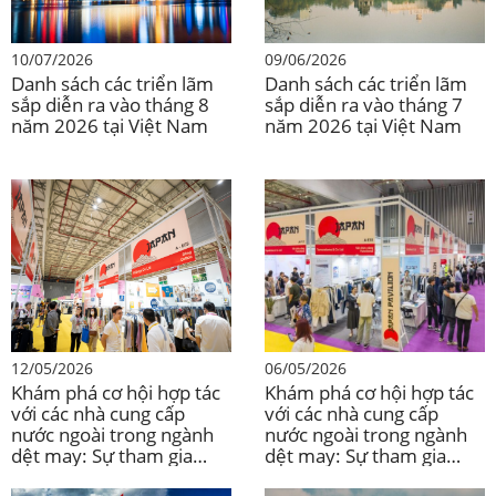
Liên hệ:
Email: vivian@exporum.com.vn
| Điện thoại: (+84) 982-279-434
10/07/2026
09/06/2026
Danh sách các triển lãm
Danh sách các triển lãm
sắp diễn ra vào tháng 8
sắp diễn ra vào tháng 7
Liên kết:
https://kmedexpo.com/
năm 2026 tại Việt Nam
năm 2026 tại Việt Nam
04-07 tháng 6 | TP HCM | VietBaby HCM 2026
04-07 tháng 6 | TP.HCM | VIPREMIUM HCM
2026
04-07 tháng 6 | TP.HCM | VALE 2026
12/05/2026
06/05/2026
Khám phá cơ hội hợp tác
Khám phá cơ hội hợp tác
với các nhà cung cấp
với các nhà cung cấp
Ngày 04-07 tháng 6 | TP.HCM | Hội chợ
nước ngoài trong ngành
nước ngoài trong ngành
VietEdu HCM 2026
dệt may: Sự tham gia
dệt may: Sự tham gia
chiến lược của doanh
chiến lược của doanh