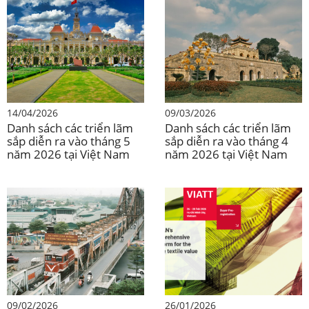
nghiệp Việt Nam tại
nghiệp Việt Nam tại
10-12 tháng 6 | TP HCM | Plastech Việt Nam
VIATT 2026 với sự hỗ trợ
VIATT 2026 với sự hỗ trợ
2026
của B&Company (Phần 2)
của B&Company (Phần 1)
Ngày 10-12 tháng 6 | TP.HCM | Triển lãm Sơn
phủ Việt Nam
Ngày 10-12 tháng 6 | TP.HCM | Triển lãm Cao
14/04/2026
09/03/2026
su & Lốp xe Việt Nam
Danh sách các triển lãm
Danh sách các triển lãm
sắp diễn ra vào tháng 5
sắp diễn ra vào tháng 4
Ngày 10-12 tháng 6 | TP.HCM | Hội chợ thú
năm 2026 tại Việt Nam
năm 2026 tại Việt Nam
cưng Việt Nam 2026
Ngày 10-12 tháng 6 | TP.HCM | Giấy Việt Nam
2026
Ngày 10-12 tháng 6 | TP.HCM | Nông nghiệp
Việt Nam 2026
Ngày 10-12 tháng 6 | TP.HCM | Triển lãm
09/02/2026
26/01/2026