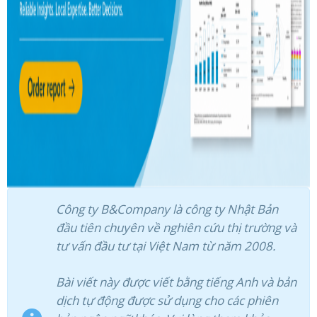
Công ty B&Company là công ty Nhật Bản
đầu tiên chuyên về nghiên cứu thị trường và
tư vấn đầu tư tại Việt Nam từ năm 2008.
Bài viết này được viết bằng tiếng Anh và bản
dịch tự động được sử dụng cho các phiên