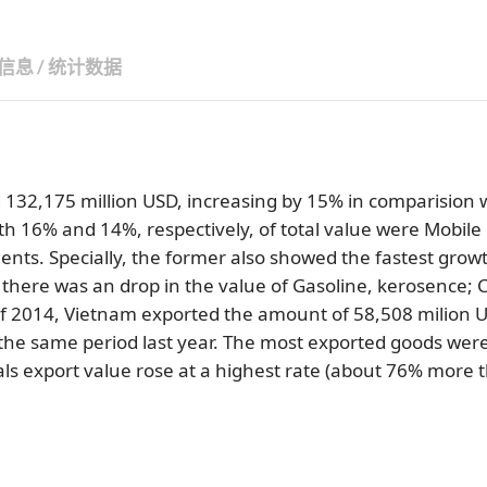
订阅新闻通讯
信息
/
统计数据
 132,175 million USD, increasing by 15% in comparision 
h 16% and 14%, respectively, of total value were Mobile
nts. Specially, the former also showed the fastest growt
 there was an drop in the value of Gasoline, kerosence; C
 of 2014, Vietnam exported the amount of 58,508 milion 
the same period last year. The most exported goods wer
ls export value rose at a highest rate (about 76% more 