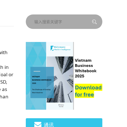
with
h in
oal or
USD,
e as
than
通讯