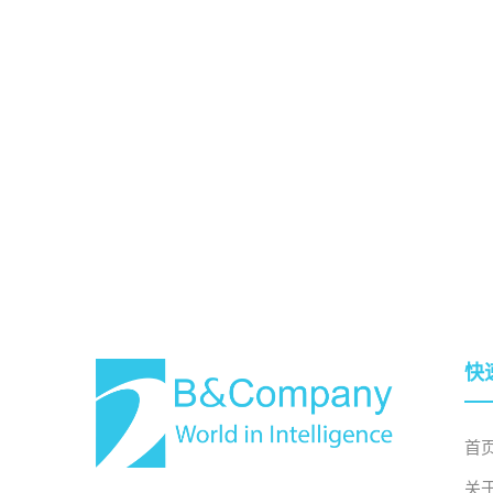
快
首
关