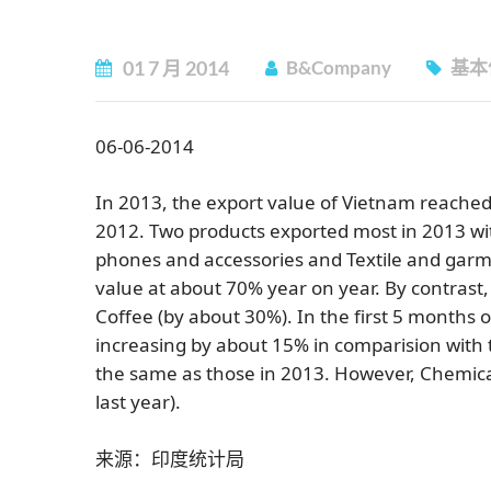
01
7 月
2014
B&Company
基本
06-06-2014
In 2013, the export value of Vietnam reached
2012. Two products exported most in 2013 wit
phones and accessories and Textile and garme
value at about 70% year on year. By contrast,
Coffee (by about 30%). In the first 5 months
increasing by about 15% in comparision with 
the same as those in 2013. However, Chemica
last year).
来源：印度统计局