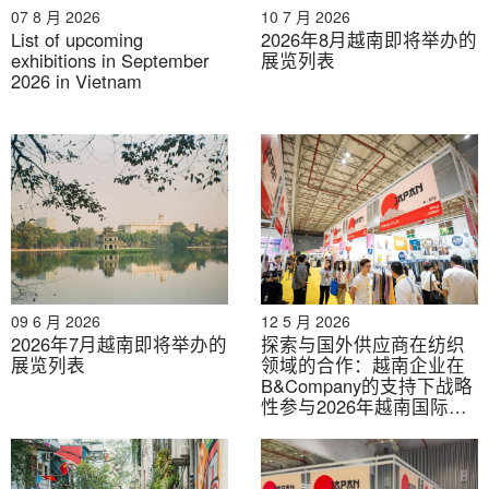
07 8 月 2026
10 7 月 2026
List of upcoming
2026年8月越南即将举办的
exhibitions in September
展览列表
10月30日-11月1日 |河内 | IAEE 越南河内 2025
2026 in Vietnam
10月30日至11月1日 | 胡志明市 | VIETRF 2025 -
零售科技与特许经营展
10月30日至11月1日 | 胡志明市 | 2025年西贡美
容展及越南韩妆博览会
11月1日至3日 | 河内 | PLASE SHOW - 专业灯光
音响设备展
09 6 月 2026
12 5 月 2026
2026年7月越南即将举办的
探索与国外供应商在纺织
11 月 05-07 日 | 北宁 | VIMF 2025（北宁 - 北部
展览列表
领域的合作：越南企业在
分会）
B&Company的支持下战略
性参与2026年越南国际纺
织服装及纺织品展览会
11 月 5 日至 7 日 |胡志明市 | 2025 年越南暖通
（第二部分）
空调制冷展