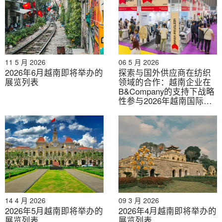
11 月 5 日至 8 日 |河内 |越南食品和饮料 -
Propack Hanoi 2025
11 月 5 日至 8 日 |胡志明市 | VIJF 2025 - 越南
国际珠宝展
11 5 月 2026
06 5 月 2026
2026年6月越南即将举办的
探索与国外供应商在纺织
展览列表
领域的合作：越南企业在
11月12日至15日 | 河内 | VIIF 2025 - 越南国际
B&Company的支持下战略
工业博览会
性参与2026年越南国际纺
织服装及纺织品展览会
（第一部分）
11 月 12 日至 16 日 |河内 | Vietbuild 河内（第
四期）
11 月 12 日至 15 日 |胡志明市 | 2025 年越南食
品博览会
11 月 13 日至 15 日 |河内 | 2025 年河内咖啡展
14 4 月 2026
09 3 月 2026
2026年5月越南即将举办的
2026年4月越南即将举办的
11月29日至30日 | 胡志明市 | 2025年越南卡哇
展览列表
展览列表