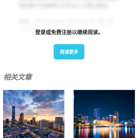
地的数千名咖啡行业专业人士建立联系。
地点：
799 Nguyen Van Linh 街, 第七区,
胡志明市 (SECC)
登录或免费注册以继续阅读。
展品：
优质咖啡和茶、配料、咖啡和茶用
阅读更多
品、设备和设施、甜点
组织者：
越南 Coex 博览会
相关文章
尺寸：
400个展位
接触：
邮箱: hangnga@coex.vn | 电话:
(+84) 937 432 414
关联：
https://coffeeexpovietnam.com/