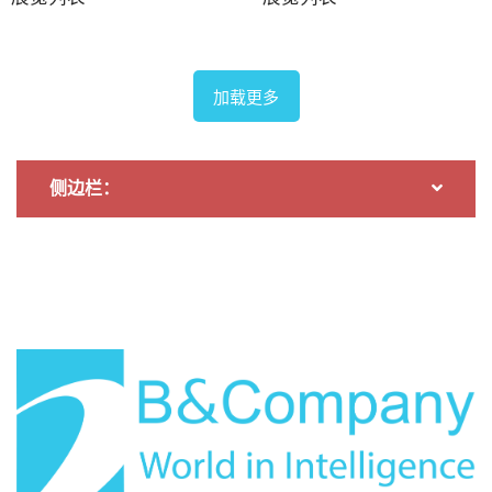
伊妈妈节
*注：实际展览信息可能发生变化，请直接联系主办方或
加载更多
联系B&Company获取进一步支持
* 如需引用本文中的任何信息，请注明出处并附上原文链
侧边栏：
接，以尊重版权。.
B&公司
自2008年以来，我们是首家专注于越南市场调研的日本
公司。我们提供广泛的服务，包括行业报告、行业访
谈、消费者调查和商业配对。此外，我们近期还建立了
一个包含超过90万家越南企业的数据库，可用于寻找合
作伙伴和分析市场。.
如有任何疑问，请随时与我们联系。.